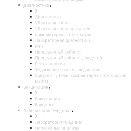
Диагностика
Диагностика
УЗ исследования
УЗ исследования для детей
Компьютерная томография
Лабораторная диагностика
МРТ
Процедурный кабинет
Процедурный кабинет для детей
Рентгенология
Эндоскопические исследования
Конусно-лучевая компьютерная томография
(КЛКТ)
Вакцинация
Вакцинация
Вакцины
Лаборатория "Медина"
Лаборатория "Медина"
Популярные анализы