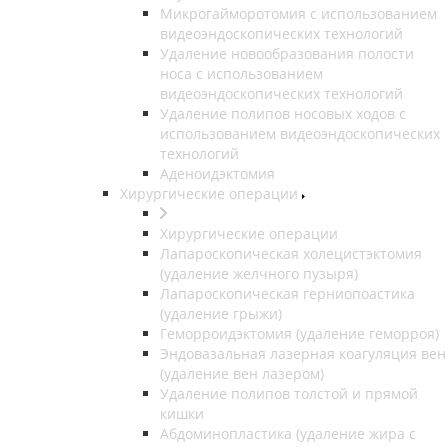
Микрогайморотомия с использованием
видеоэндоскопических технологий
Удаление новообразования полости
носа с использованием
видеоэндоскопических технологий
Удаление полипов носовых ходов с
использованием видеоэндоскопических
технологий
Аденоидэктомия
Хирургические операции
Хирургические операции
Лапароскопическая холецистэктомия
(удаление желчного пузыря)
Лапароскопическая герниопоастика
(удаление грыжи)
Геморроидэктомия (удаление геморроя)
Эндовазальная лазерная коагуляция вен
(удаление вен лазером)
Удаление полипов толстой и прямой
кишки
Абдоминопластика (удаление жира с