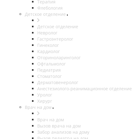
Терапия
Флебология
Детское отделение
Детское отделение
Невролог
Гастроэнтеролог
Гинеколог
Кардиолог
Оториноларинголог
Офтальмолог
Педиатрия
Стоматолог
Дерматовенеролог
Анестезиолого-реанимационное отделение
Уролог
Хирург
Врач на дом
Врач на дом
Вызов врача на дом
Забор анализов на дому
Вызов педиатра на дом