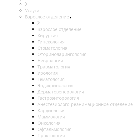
Услуги
Взрослое отделение
Взрослое отделение
Хирургия
Гинекология
Стоматология
Оториноларингология
Неврология
Травматология
Урология
Гематология
Эндокринология
Дерматовенерология
Гастроэнторология
Анестезиолого-реанимационное отделение
Кардиология
Маммология
Онкология
Офтальмология
Проктология