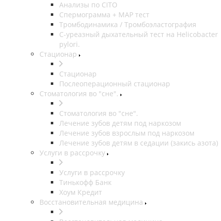
Анализы по CITO
Спермограмма + МАР тест
Тромбодинамика / Тромбоэластография
С-уреазный дыхательный тест на Helicobacter
pylori.
Стационар
Стационар
Послеоперационный стационар
Стоматология во "сне".
Стоматология во "сне".
Лечение зубов детям под наркозом
Лечение зубов взрослым под наркозом
Лечение зубов детям в седации (закись азота)
Услуги в рассрочку
Услуги в рассрочку
Тинькофф Банк
Хоум Кредит
Восстановительная медицина