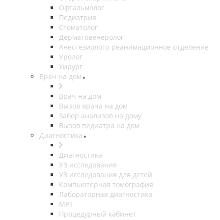
Офтальмолог
Педиатрия
Стоматолог
Дерматовенеролог
Анестезиолого-реанимационное отделение
Уролог
Хирург
Врач на дом
Врач на дом
Вызов врача на дом
Забор анализов на дому
Вызов педиатра на дом
Диагностика
Диагностика
УЗ исследования
УЗ исследования для детей
Компьютерная томография
Лабораторная диагностика
МРТ
Процедурный кабинет