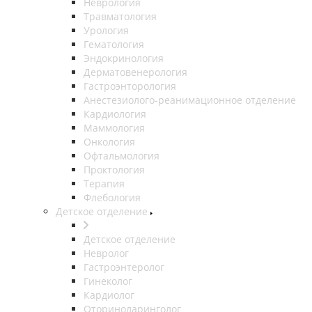
Неврология
Травматология
Урология
Гематология
Эндокринология
Дерматовенерология
Гастроэнторология
Анестезиолого-реанимационное отделение
Кардиология
Маммология
Онкология
Офтальмология
Проктология
Терапия
Флебология
Детское отделение
Детское отделение
Невролог
Гастроэнтеролог
Гинеколог
Кардиолог
Оториноларинголог