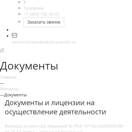
Телефоны
+7 (499) 702-00-05
Заказать звонок
administrator@medinacenter.ru
Документы
Главная
—
Филиалы
—
Документы
Документы и лицензии на
осуществление деятельности
Выписка из реестра лицензий № Л041-01162-50/00349180
от 23.10.2020 г. - действует бессрочно.