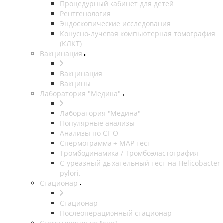
Процедурный кабинет для детей
Рентгенология
Эндоскопические исследования
Конусно-лучевая компьютерная томография
(КЛКТ)
Вакцинация
Вакцинация
Вакцины
Лаборатория "Медина"
Лаборатория "Медина"
Популярные анализы
Анализы по CITO
Спермограмма + МАР тест
Тромбодинамика / Тромбоэластография
С-уреазный дыхательный тест на Helicobacter
pylori.
Стационар
Стационар
Послеоперационный стационар
Стоматология во "сне".