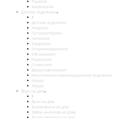
Терапия
Флебология
Детское отделение
Детское отделение
Невролог
Гастроэнтеролог
Гинеколог
Кардиолог
Оториноларинголог
Офтальмолог
Педиатрия
Стоматолог
Дерматовенеролог
Анестезиолого-реанимационное отделение
Уролог
Хирург
Врач на дом
Врач на дом
Вызов врача на дом
Забор анализов на дому
Вызов педиатра на дом