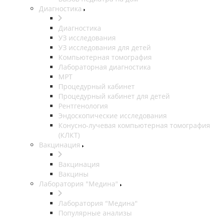
Диагностика
Диагностика
УЗ исследования
УЗ исследования для детей
Компьютерная томография
Лабораторная диагностика
МРТ
Процедурный кабинет
Процедурный кабинет для детей
Рентгенология
Эндоскопические исследования
Конусно-лучевая компьютерная томография
(КЛКТ)
Вакцинация
Вакцинация
Вакцины
Лаборатория "Медина"
Лаборатория "Медина"
Популярные анализы