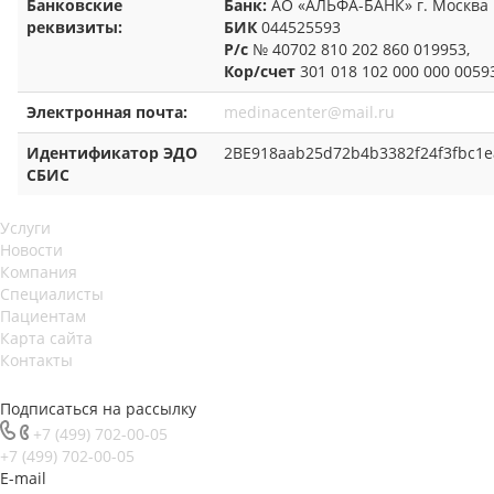
Банковские
Банк:
АО «АЛЬФА-БАНК» г. Москва
реквизиты:
БИК
044525593
Р/с
№ 40702 810 202 860 019953,
Кор/счет
301 018 102 000 000 0059
Электронная почта:
medinacenter@mail.ru
Идентификатор ЭДО
2BE918aab25d72b4b3382f24f3fbc1e
СБИС
Услуги
Новости
Компания
Специалисты
Пациентам
Карта сайта
Контакты
Подписаться на рассылку
+7 (499) 702-00-05
+7 (499) 702-00-05
E-mail