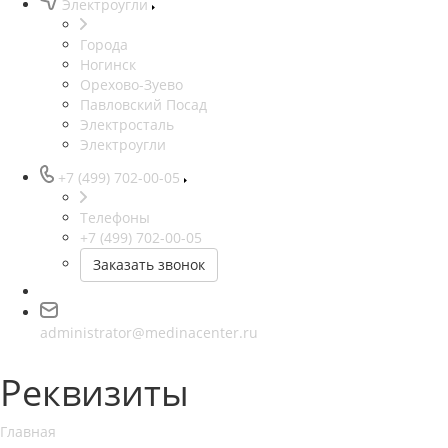
Электроугли
Города
Ногинск
Орехово-Зуево
Павловский Посад
Электросталь
Электроугли
+7 (499) 702-00-05
Телефоны
+7 (499) 702-00-05
Заказать звонок
administrator@medinacenter.ru
Реквизиты
Главная