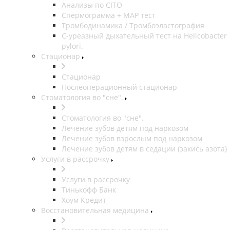
Анализы по CITO
Спермограмма + МАР тест
Тромбодинамика / Тромбоэластография
С-уреазный дыхательный тест на Helicobacter
pylori.
Стационар
Стационар
Послеоперационный стационар
Стоматология во "сне".
Стоматология во "сне".
Лечение зубов детям под наркозом
Лечение зубов взрослым под наркозом
Лечение зубов детям в седации (закись азота)
Услуги в рассрочку
Услуги в рассрочку
Тинькофф Банк
Хоум Кредит
Восстановительная медицина