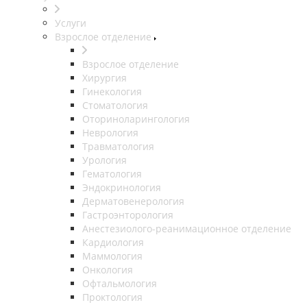
Услуги
Взрослое отделение
Взрослое отделение
Хирургия
Гинекология
Стоматология
Оториноларингология
Неврология
Травматология
Урология
Гематология
Эндокринология
Дерматовенерология
Гастроэнторология
Анестезиолого-реанимационное отделение
Кардиология
Маммология
Онкология
Офтальмология
Проктология