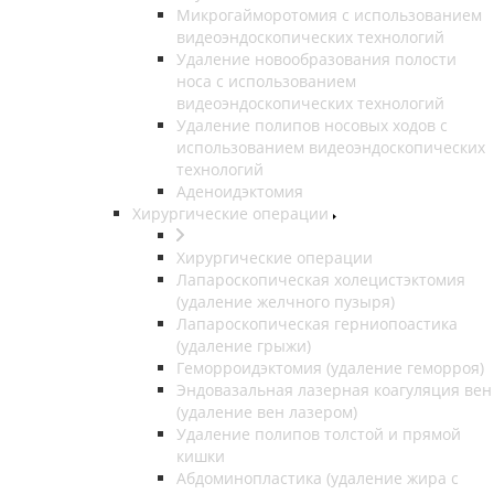
Микрогайморотомия с использованием
видеоэндоскопических технологий
Удаление новообразования полости
носа с использованием
видеоэндоскопических технологий
Удаление полипов носовых ходов с
использованием видеоэндоскопических
технологий
Аденоидэктомия
Хирургические операции
Хирургические операции
Лапароскопическая холецистэктомия
(удаление желчного пузыря)
Лапароскопическая герниопоастика
(удаление грыжи)
Геморроидэктомия (удаление геморроя)
Эндовазальная лазерная коагуляция вен
(удаление вен лазером)
Удаление полипов толстой и прямой
кишки
Абдоминопластика (удаление жира с