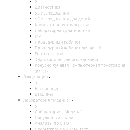
Диагностика
УЗ исследования
УЗ исследования для детей
Компьютерная томография
Лабораторная диагностика
МРТ
Процедурный кабинет
Процедурный кабинет для детей
Рентгенология
Эндоскопические исследования
Конусно-лучевая компьютерная томография
(КЛКТ)
Вакцинация
Вакцинация
Вакцины
Лаборатория "Медина"
Лаборатория "Медина"
Популярные анализы
Анализы по CITO
Спермограмма + МАР тест