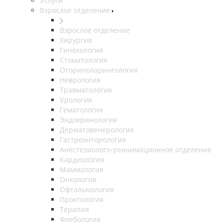
Услуги
Взрослое отделение
Взрослое отделение
Хирургия
Гинекология
Стоматология
Оториноларингология
Неврология
Травматология
Урология
Гематология
Эндокринология
Дерматовенерология
Гастроэнторология
Анестезиолого-реанимационное отделение
Кардиология
Маммология
Онкология
Офтальмология
Проктология
Терапия
Флебология