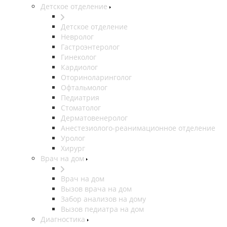
Детское отделение
Детское отделение
Невролог
Гастроэнтеролог
Гинеколог
Кардиолог
Оториноларинголог
Офтальмолог
Педиатрия
Стоматолог
Дерматовенеролог
Анестезиолого-реанимационное отделение
Уролог
Хирург
Врач на дом
Врач на дом
Вызов врача на дом
Забор анализов на дому
Вызов педиатра на дом
Диагностика