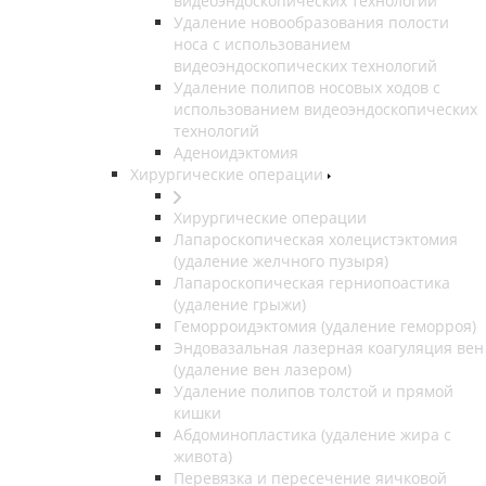
видеоэндоскопических технологий
Удаление новообразования полости
носа с использованием
видеоэндоскопических технологий
Удаление полипов носовых ходов с
использованием видеоэндоскопических
технологий
Аденоидэктомия
Хирургические операции
Хирургические операции
Лапароскопическая холецистэктомия
(удаление желчного пузыря)
Лапароскопическая герниопоастика
(удаление грыжи)
Геморроидэктомия (удаление геморроя)
Эндовазальная лазерная коагуляция вен
(удаление вен лазером)
Удаление полипов толстой и прямой
кишки
Абдоминопластика (удаление жира с
живота)
Перевязка и пересечение яичковой