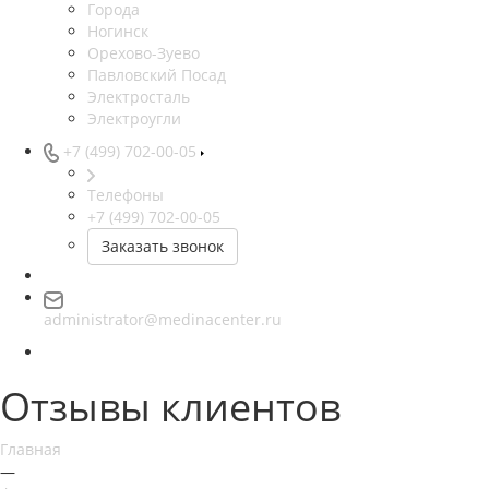
Города
Ногинск
Орехово-Зуево
Павловский Посад
Электросталь
Электроугли
+7 (499) 702-00-05
Телефоны
+7 (499) 702-00-05
Заказать звонок
administrator@medinacenter.ru
Отзывы клиентов
Главная
—