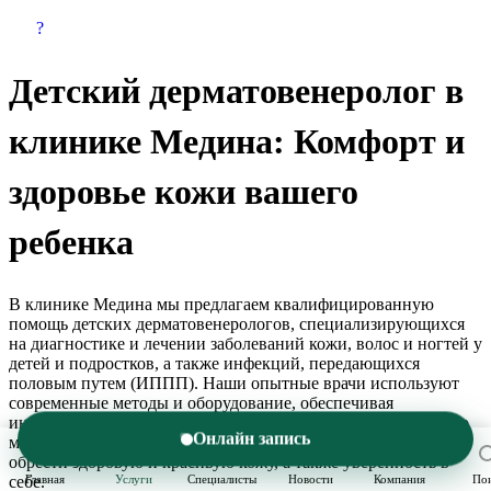
?
Детский дерматовенеролог в
клинике Медина: Комфорт и
здоровье кожи вашего
ребенка
В клинике Медина мы предлагаем квалифицированную
помощь детских дерматовенерологов, специализирующихся
на диагностике и лечении заболеваний кожи, волос и ногтей у
детей и подростков, а также инфекций, передающихся
половым путем (ИППП). Наши опытные врачи используют
современные методы и оборудование, обеспечивая
индивидуальный подход и комфортные условия для каждого
маленького пациента. Мы стремимся помочь вашему ребенку
Онлайн запись
обрести здоровую и красивую кожу, а также уверенность в
себе.
Главная
Услуги
Специалисты
Новости
Компания
По