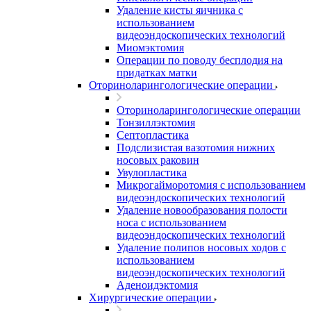
Удаление кисты яичника с
использованием
видеоэндоскопических технологий
Миомэктомия
Операции по поводу бесплодия на
придатках матки
Оториноларингологические операции
Оториноларингологические операции
Тонзиллэктомия
Септопластика
Подслизистая вазотомия нижних
носовых раковин
Увулопластика
Микрогайморотомия с использованием
видеоэндоскопических технологий
Удаление новообразования полости
носа с использованием
видеоэндоскопических технологий
Удаление полипов носовых ходов с
использованием
видеоэндоскопических технологий
Аденоидэктомия
Хирургические операции