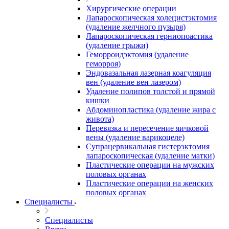
Хирургические операции
Лапароскопическая холецистэктомия
(удаление желчного пузыря)
Лапароскопическая герниопоастика
(удаление грыжи)
Геморроидэктомия (удаление
геморроя)
Эндовазальная лазерная коагуляция
вен (удаление вен лазером)
Удаление полипов толстой и прямой
кишки
Абдоминопластика (удаление жира с
живота)
Перевязка и пересечение яичковой
вены (удаление варикоцеле)
Супрацервикальная гистерэктомия
лапароскопическая (удаление матки)
Пластические операции на мужских
половых органах
Пластические операции на женских
половых органах
Специалисты
Специалисты