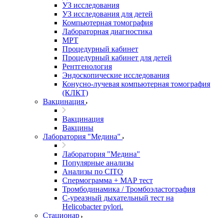
УЗ исследования
УЗ исследования для детей
Компьютерная томография
Лабораторная диагностика
МРТ
Процедурный кабинет
Процедурный кабинет для детей
Рентгенология
Эндоскопические исследования
Конусно-лучевая компьютерная томография
(КЛКТ)
Вакцинация
Вакцинация
Вакцины
Лаборатория "Медина"
Лаборатория "Медина"
Популярные анализы
Анализы по CITO
Спермограмма + МАР тест
Тромбодинамика / Тромбоэластография
С-уреазный дыхательный тест на
Helicobacter pylori.
Стационар