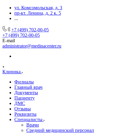
ул. Комсомольская, д. 3
пр-кт. Ленина, д. 2 к. 5
...
+7 (499) 702-00-05
+7 (499) 702-00-05
E-mail
administrator@medinacenter.ru
Клиника
Филиалы
Главный врач
Документы
Пациенту
ДМС
Отзывы
Реквизиты
Специалисты
Врачи
Средний медицинский персонал