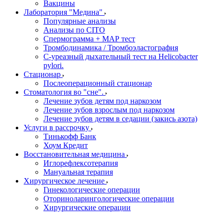
Вакцины
Лаборатория "Медина"
Популярные анализы
Анализы по CITO
Спермограмма + МАР тест
Тромбодинамика / Тромбоэластография
С-уреазный дыхательный тест на Helicobacter
pylori.
Стационар
Послеоперационный стационар
Стоматология во "сне".
Лечение зубов детям под наркозом
Лечение зубов взрослым под наркозом
Лечение зубов детям в седации (закись азота)
Услуги в рассрочку
Тинькофф Банк
Хоум Кредит
Восстановительная медицина
Иглорефлексотерапия
Мануальная терапия
Хирургическое лечение
Гинекологические операции
Оториноларингологические операции
Хирургические операции