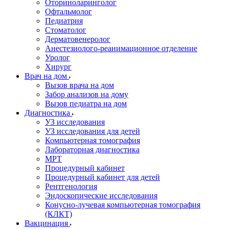
Оториноларинголог
Офтальмолог
Педиатрия
Стоматолог
Дерматовенеролог
Анестезиолого-реанимационное отделение
Уролог
Хирург
Врач на дом
Вызов врача на дом
Забор анализов на дому
Вызов педиатра на дом
Диагностика
УЗ исследования
УЗ исследования для детей
Компьютерная томография
Лабораторная диагностика
МРТ
Процедурный кабинет
Процедурный кабинет для детей
Рентгенология
Эндоскопические исследования
Конусно-лучевая компьютерная томография
(КЛКТ)
Вакцинация