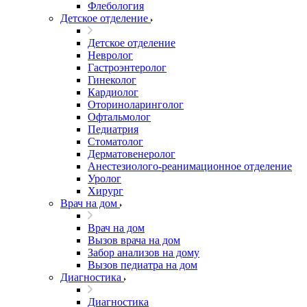
Флебология
Детское отделение
Детское отделение
Невролог
Гастроэнтеролог
Гинеколог
Кардиолог
Оториноларинголог
Офтальмолог
Педиатрия
Стоматолог
Дерматовенеролог
Анестезиолого-реанимационное отделение
Уролог
Хирург
Врач на дом
Врач на дом
Вызов врача на дом
Забор анализов на дому
Вызов педиатра на дом
Диагностика
Диагностика