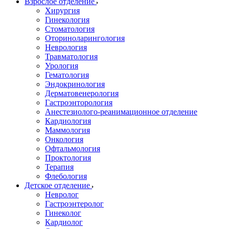
Взрослое отделение
Хирургия
Гинекология
Стоматология
Оториноларингология
Неврология
Травматология
Урология
Гематология
Эндокринология
Дерматовенерология
Гастроэнторология
Анестезиолого-реанимационное отделение
Кардиология
Маммология
Онкология
Офтальмология
Проктология
Терапия
Флебология
Детское отделение
Невролог
Гастроэнтеролог
Гинеколог
Кардиолог