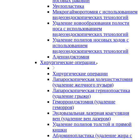
носовых раковин
Увулопластика
Микрогайморотомия с использованием
видеоэндоскопических технологий
Удаление новообразования полости
носа с использованием
видеоэндоскопических технологий
Удаление полипов носовых ходов с
использованием
видеоэндоскопических технологий
Аденоидэктомия
Хирургические операции
Хирургические операции
Лапароскопическая холецистэктомия
(удаление желчного пузыря)
Лапароскопическая герниопоастика
(удаление грыжи)
Геморроидэктомия (удаление
геморроя)
Эндовазальная лазерная коагуляция
вен (удаление вен лазером)
Удаление полипов толстой и прямой
кишки
Абдоминопластика (удаление жира с