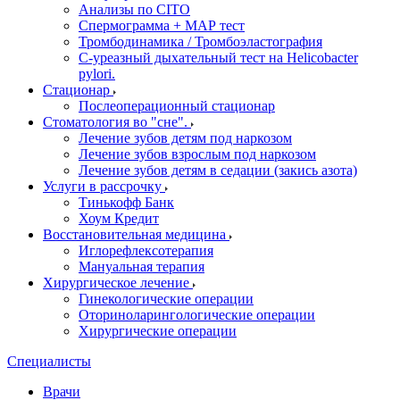
Анализы по CITO
Спермограмма + МАР тест
Тромбодинамика / Тромбоэластография
С-уреазный дыхательный тест на Helicobacter
pylori.
Стационар
Послеоперационный стационар
Стоматология во "сне".
Лечение зубов детям под наркозом
Лечение зубов взрослым под наркозом
Лечение зубов детям в седации (закись азота)
Услуги в рассрочку
Тинькофф Банк
Хоум Кредит
Восстановительная медицина
Иглорефлексотерапия
Мануальная терапия
Хирургическое лечение
Гинекологические операции
Оториноларингологические операции
Хирургические операции
Специалисты
Врачи