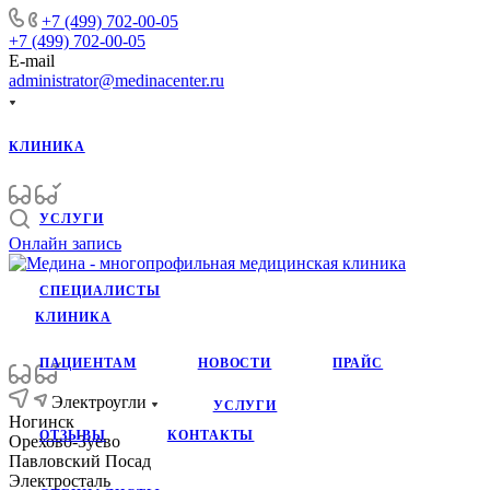
+7 (499) 702-00-05
+7 (499) 702-00-05
E-mail
administrator@medinacenter.ru
КЛИНИКА
УСЛУГИ
Онлайн запись
СПЕЦИАЛИСТЫ
КЛИНИКА
ПАЦИЕНТАМ
НОВОСТИ
ПРАЙС
Электроугли
УСЛУГИ
Ногинск
ОТЗЫВЫ
КОНТАКТЫ
Орехово-Зуево
Павловский Посад
Электросталь