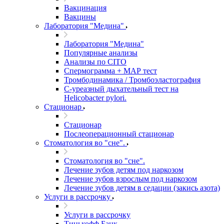
Вакцинация
Вакцины
Лаборатория "Медина"
Лаборатория "Медина"
Популярные анализы
Анализы по CITO
Спермограмма + МАР тест
Тромбодинамика / Тромбоэластография
С-уреазный дыхательный тест на
Helicobacter pylori.
Стационар
Стационар
Послеоперационный стационар
Стоматология во "сне".
Стоматология во "сне".
Лечение зубов детям под наркозом
Лечение зубов взрослым под наркозом
Лечение зубов детям в седации (закись азота)
Услуги в рассрочку
Услуги в рассрочку
Тинькофф Банк