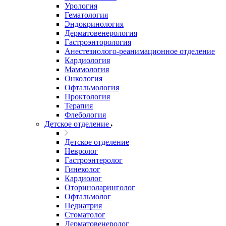
Урология
Гематология
Эндокринология
Дерматовенерология
Гастроэнторология
Анестезиолого-реанимационное отделение
Кардиология
Маммология
Онкология
Офтальмология
Проктология
Терапия
Флебология
Детское отделение
Детское отделение
Невролог
Гастроэнтеролог
Гинеколог
Кардиолог
Оториноларинголог
Офтальмолог
Педиатрия
Стоматолог
Дерматовенеролог