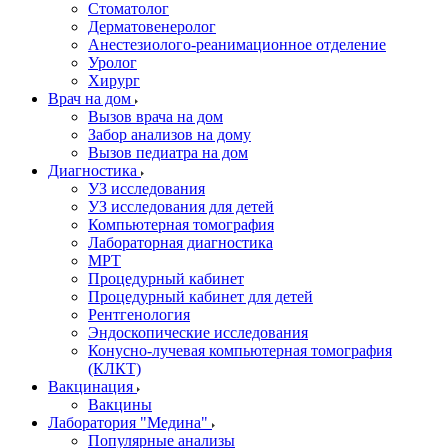
Стоматолог
Дерматовенеролог
Анестезиолого-реанимационное отделение
Уролог
Хирург
Врач на дом
Вызов врача на дом
Забор анализов на дому
Вызов педиатра на дом
Диагностика
УЗ исследования
УЗ исследования для детей
Компьютерная томография
Лабораторная диагностика
МРТ
Процедурный кабинет
Процедурный кабинет для детей
Рентгенология
Эндоскопические исследования
Конусно-лучевая компьютерная томография
(КЛКТ)
Вакцинация
Вакцины
Лаборатория "Медина"
Популярные анализы