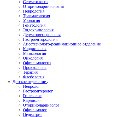
Стоматология
Оториноларингология
Неврология
Травматология
Урология
Гематология
Эндокринология
Дерматовенерология
Гастроэнторология
Анестезиолого-реанимационное отделение
Кардиология
Маммология
Онкология
Офтальмология
Проктология
Терапия
Флебология
Детское отделение
Невролог
Гастроэнтеролог
Гинеколог
Кардиолог
Оториноларинголог
Офтальмолог
Педиатрия