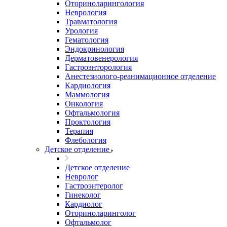
Оториноларингология
Неврология
Травматология
Урология
Гематология
Эндокринология
Дерматовенерология
Гастроэнторология
Анестезиолого-реанимационное отделение
Кардиология
Маммология
Онкология
Офтальмология
Проктология
Терапия
Флебология
Детское отделение
Детское отделение
Невролог
Гастроэнтеролог
Гинеколог
Кардиолог
Оториноларинголог
Офтальмолог