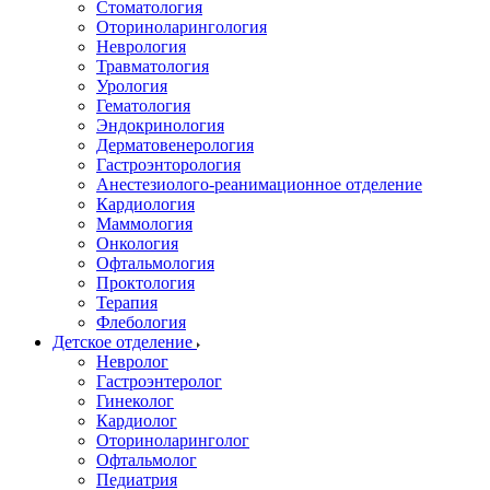
Стоматология
Оториноларингология
Неврология
Травматология
Урология
Гематология
Эндокринология
Дерматовенерология
Гастроэнторология
Анестезиолого-реанимационное отделение
Кардиология
Маммология
Онкология
Офтальмология
Проктология
Терапия
Флебология
Детское отделение
Невролог
Гастроэнтеролог
Гинеколог
Кардиолог
Оториноларинголог
Офтальмолог
Педиатрия