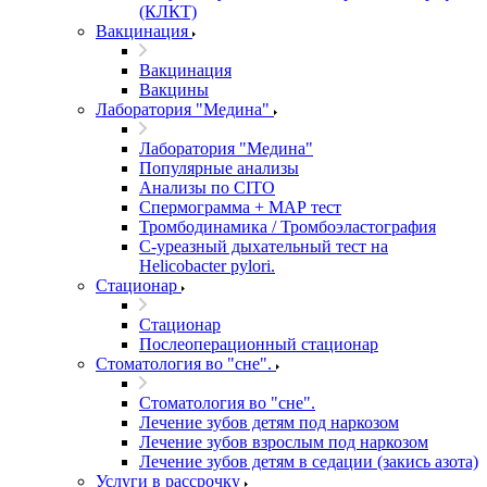
(КЛКТ)
Вакцинация
Вакцинация
Вакцины
Лаборатория "Медина"
Лаборатория "Медина"
Популярные анализы
Анализы по CITO
Спермограмма + МАР тест
Тромбодинамика / Тромбоэластография
С-уреазный дыхательный тест на
Helicobacter pylori.
Стационар
Стационар
Послеоперационный стационар
Стоматология во "сне".
Стоматология во "сне".
Лечение зубов детям под наркозом
Лечение зубов взрослым под наркозом
Лечение зубов детям в седации (закись азота)
Услуги в рассрочку