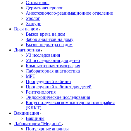
Стоматолог
Дерматовенеролог
Анестезиолого-реанимационное отделение
Уролог
Хирург
Врач на дом
Вызов врача на дом
Забор анализов на дому
Вызов педиатра на дом
Диагностика
УЗ исследования
УЗ исследования для детей
Компьютерная томография
Лабораторная диагностика
МРТ
Процедурный кабинет
Процедурный кабинет для детей
Рентгенология
Эндоскопические исследования
Конусно-лучевая компьютерная томография
(КЛКТ)
Вакцинация
Вакцины
Лаборатория "Медина"
Популярные анализы