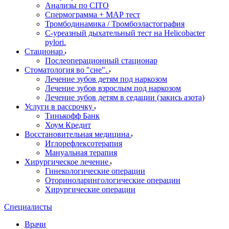
Анализы по CITO
Спермограмма + МАР тест
Тромбодинамика / Тромбоэластография
С-уреазный дыхательный тест на Helicobacter
pylori.
Стационар
Послеоперационный стационар
Стоматология во "сне".
Лечение зубов детям под наркозом
Лечение зубов взрослым под наркозом
Лечение зубов детям в седации (закись азота)
Услуги в рассрочку
Тинькофф Банк
Хоум Кредит
Восстановительная медицина
Иглорефлексотерапия
Мануальная терапия
Хирургическое лечение
Гинекологические операции
Оториноларингологические операции
Хирургические операции
Специалисты
Врачи