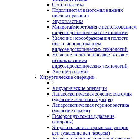
Септопластика
Подслизистая вазотомия нижних
носовых раковин
Увулопластика
Микрогайморотомия с использованием
видеоэндоскопических технологий
Удаление новообразования полости
носа с использованием
видеоэндоскопических технологий
Удаление полипов носовых ходов с
использованием
видеоэндоскопических технологий
Аденоидэктомия
Хирургические операции
Хирургические операции
Лапароскопическая холецистэктомия
(удаление желчного пузыря)
Лапароскопическая герниопоастика
(удаление грыжи)
Геморроидэктомия (удаление
геморроя)
Эндовазальная лазерная коагуляция
вен (удаление вен лазером)
Удаление полипов толстой и прямой