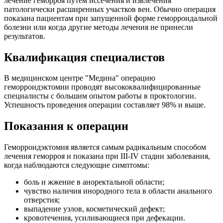
лечение геморроя путем иссечения и извлечения
патологически расширенных участков вен. Обычно операция
показана пациентам при запущенной форме геморроидальной
болезни или когда другие методы лечения не принесли
результатов.
Квалификация специалистов
В медицинском центре "Медина" операцию
геморроидэктомии проводят высококвалифицированные
специалисты с большим опытом работы в проктологии.
Успешность проведения операции составляет 98% и выше.
Показания к операции
Геморроидэктомия является самым радикальным способом
лечения геморроя и показана при III-IV стадии заболевания,
когда наблюдаются следующие симптомы:
боль и жжение в аноректальной области;
чувство наличия инородного тела в области анального
отверстия;
выпадение узлов, косметический дефект;
кровотечения, усиливающиеся при дефекации.