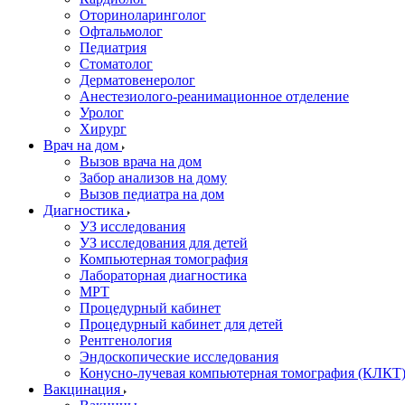
Оториноларинголог
Офтальмолог
Педиатрия
Стоматолог
Дерматовенеролог
Анестезиолого-реанимационное отделение
Уролог
Хирург
Врач на дом
Вызов врача на дом
Забор анализов на дому
Вызов педиатра на дом
Диагностика
УЗ исследования
УЗ исследования для детей
Компьютерная томография
Лабораторная диагностика
МРТ
Процедурный кабинет
Процедурный кабинет для детей
Рентгенология
Эндоскопические исследования
Конусно-лучевая компьютерная томография (КЛКТ
Вакцинация