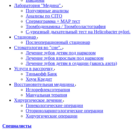
Вакцины
Лаборатория "Медина"
Популярные анализы
Анализы по CITO
Спермограмма + МАР тест
Тромбодинамика / Тромбоэластография
С-уреазный дыхательный тест на Helicobacter pylori.
Стационар
Послеоперационный стационар
Стоматология во "сне".
Лечение зубов детям под наркозом
Лечение зубов взрослым под наркозом
Лечение зубов детям в седации (закись азота)
Услуги в рассрочку
Тинькофф Банк
Хоум Кредит
Восстановительная медицина
Иглорефлексотерапия
Мануальная терапия
Хирургическое лечение
Гинекологические операции
Оториноларингологические операции
Хирургические операции
Специалисты