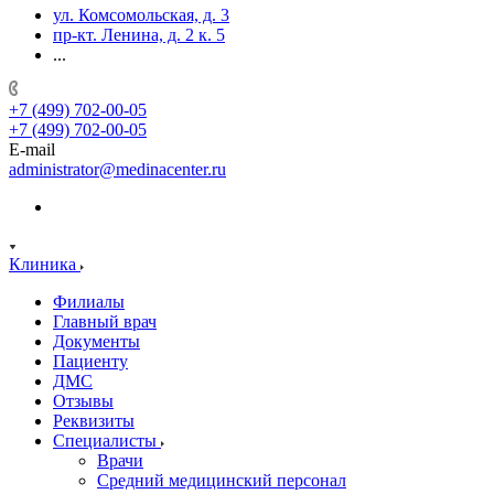
ул. Комсомольская, д. 3
пр-кт. Ленина, д. 2 к. 5
...
+7 (499) 702-00-05
+7 (499) 702-00-05
E-mail
administrator@medinacenter.ru
Клиника
Филиалы
Главный врач
Документы
Пациенту
ДМС
Отзывы
Реквизиты
Специалисты
Врачи
Средний медицинский персонал