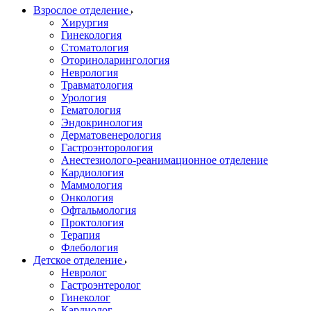
Взрослое отделение
Хирургия
Гинекология
Стоматология
Оториноларингология
Неврология
Травматология
Урология
Гематология
Эндокринология
Дерматовенерология
Гастроэнторология
Анестезиолого-реанимационное отделение
Кардиология
Маммология
Онкология
Офтальмология
Проктология
Терапия
Флебология
Детское отделение
Невролог
Гастроэнтеролог
Гинеколог
Кардиолог