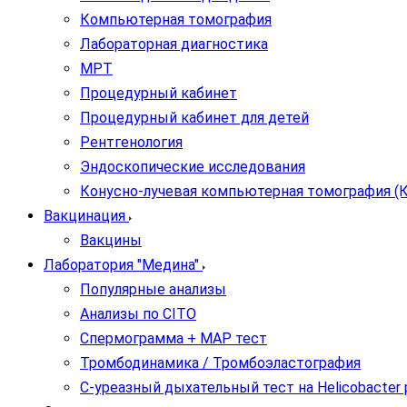
Компьютерная томография
Лабораторная диагностика
МРТ
Процедурный кабинет
Процедурный кабинет для детей
Рентгенология
Эндоскопические исследования
Конусно-лучевая компьютерная томография (
Вакцинация
Вакцины
Лаборатория "Медина"
Популярные анализы
Анализы по CITO
Спермограмма + МАР тест
Тромбодинамика / Тромбоэластография
С-уреазный дыхательный тест на Helicobacter py