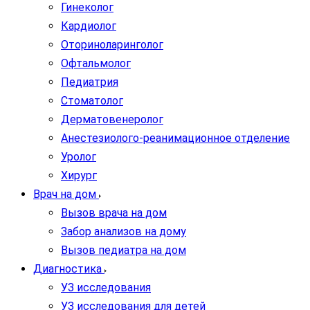
Гинеколог
Кардиолог
Оториноларинголог
Офтальмолог
Педиатрия
Стоматолог
Дерматовенеролог
Анестезиолого-реанимационное отделение
Уролог
Хирург
Врач на дом
Вызов врача на дом
Забор анализов на дому
Вызов педиатра на дом
Диагностика
УЗ исследования
УЗ исследования для детей