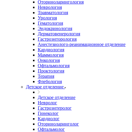
Оториноларингология
Неврология
Травматология
Урология
Гематология
Эндокринология
Дерматовенерология
Гастроэнторология
Анестезиолого-реанимационное отделение
Кардиология
Маммология
Онкология
Офтальмология
Проктология
Терапия
Флебология
Детское отделение
Детское отделение
Невролог
Гастроэнтеролог
Гинеколог
Кардиолог
Оториноларинголог
Офтальмолог