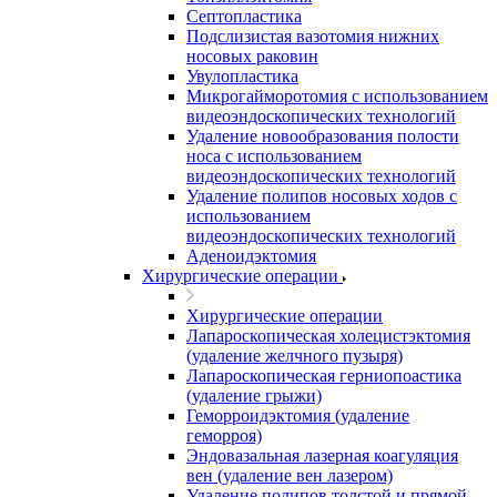
Септопластика
Подслизистая вазотомия нижних
носовых раковин
Увулопластика
Микрогайморотомия с использованием
видеоэндоскопических технологий
Удаление новообразования полости
носа с использованием
видеоэндоскопических технологий
Удаление полипов носовых ходов с
использованием
видеоэндоскопических технологий
Аденоидэктомия
Хирургические операции
Хирургические операции
Лапароскопическая холецистэктомия
(удаление желчного пузыря)
Лапароскопическая герниопоастика
(удаление грыжи)
Геморроидэктомия (удаление
геморроя)
Эндовазальная лазерная коагуляция
вен (удаление вен лазером)
Удаление полипов толстой и прямой