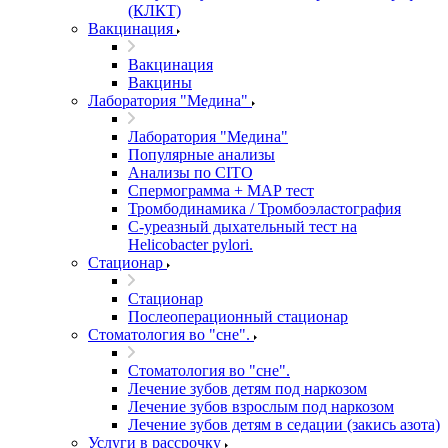
(КЛКТ)
Вакцинация
Вакцинация
Вакцины
Лаборатория "Медина"
Лаборатория "Медина"
Популярные анализы
Анализы по CITO
Спермограмма + МАР тест
Тромбодинамика / Тромбоэластография
С-уреазный дыхательный тест на
Helicobacter pylori.
Стационар
Стационар
Послеоперационный стационар
Стоматология во "сне".
Стоматология во "сне".
Лечение зубов детям под наркозом
Лечение зубов взрослым под наркозом
Лечение зубов детям в седации (закись азота)
Услуги в рассрочку