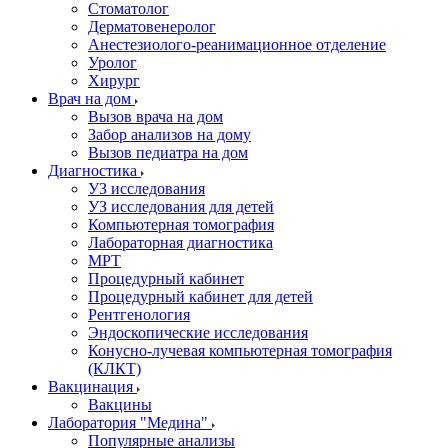
Стоматолог
Дерматовенеролог
Анестезиолого-реанимационное отделение
Уролог
Хирург
Врач на дом
Вызов врача на дом
Забор анализов на дому
Вызов педиатра на дом
Диагностика
УЗ исследования
УЗ исследования для детей
Компьютерная томография
Лабораторная диагностика
МРТ
Процедурный кабинет
Процедурный кабинет для детей
Рентгенология
Эндоскопические исследования
Конусно-лучевая компьютерная томография
(КЛКТ)
Вакцинация
Вакцины
Лаборатория "Медина"
Популярные анализы