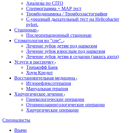
Анализы по CITO
Спермограмма + МАР тест
Тромбодинамика / Тромбоэластография
С-уреазный дыхательный тест на Helicobacter
pylori.
Стационар
Послеоперационный стационар
Стоматология во "сне".
Лечение зубов детям под наркозом
Лечение зубов взрослым под наркозом
Лечение зубов детям в седации (закись азота)
Услуги в рассрочку
Тинькофф Банк
Хоум Кредит
Восстановительная медицина
Иглорефлексотерапия
Мануальная терапия
Хирургическое лечение
Гинекологические операции
Оториноларингологические операции
Хирургические операции
Специалисты
Врачи