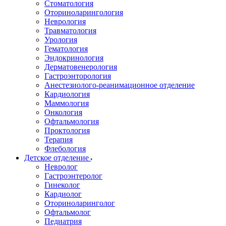
Стоматология
Оториноларингология
Неврология
Травматология
Урология
Гематология
Эндокринология
Дерматовенерология
Гастроэнторология
Анестезиолого-реанимационное отделение
Кардиология
Маммология
Онкология
Офтальмология
Проктология
Терапия
Флебология
Детское отделение
Невролог
Гастроэнтеролог
Гинеколог
Кардиолог
Оториноларинголог
Офтальмолог
Педиатрия