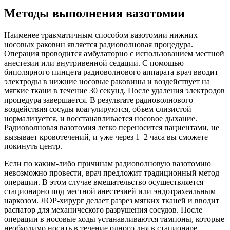
Методы выполнения вазотомии
Наименее травматичным способом вазотомии нижних
носовых раковин является радиоволновая процедура.
Операция проводится амбулаторно с использованием местной
анестезии или внутривенной седации. С помощью
биполярного пинцета радиоволнового аппарата врач вводит
электроды в нижние носовые раковины и воздействует на
мягкие ткани в течение 30 секунд. После удаления электродов
процедура завершается. В результате радиоволнового
воздействия сосуды коагулируются, объем слизистой
нормализуется, и восстанавливается носовое дыхание.
Радиоволновая вазотомия легко переносится пациентами, не
вызывает кровотечений, и уже через 1–2 часа вы сможете
покинуть центр.
Если по каким-либо причинам радиоволновую вазотомию
невозможно провести, врач предложит традиционный метод
операции. В этом случае вмешательство осуществляется
стационарно под местной анестезией или эндотрахеальным
наркозом. ЛОР-хирург делает разрез мягких тканей и вводит
распатор для механического разрушения сосудов. После
операции в носовые ходы устанавливаются тампоны, которые
необходимо носить в течение одного дня в стационаре.