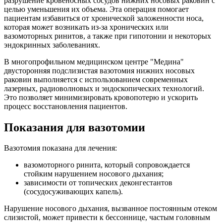
разрушение кровеносных сосудов нижних носовых раковин с
целью уменьшения их объема. Эта операция помогает
пациентам избавиться от хронической заложенности носа,
которая может возникать из-за хронических или
вазомоторных ринитов, а также при гипотонии и некоторых
эндокринных заболеваниях.
В многопрофильном медицинском центре "Медина"
двусторонняя подслизистая вазотомия нижних носовых
раковин выполняется с использованием современных
лазерных, радиоволновых и эндоскопических технологий.
Это позволяет минимизировать кровопотерю и ускорить
процесс восстановления пациентов.
Показания для вазотомии
Вазотомия показана для лечения:
вазомоторного ринита, который сопровождается
стойким нарушением носового дыхания;
зависимости от топических деконгестантов
(сосудосуживающих капель).
Нарушение носового дыхания, вызванное постоянным отеком
слизистой, может привести к бессоннице, частым головным