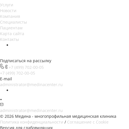
Услуги
Новости
Компания
Специалисты
Пациентам
Карта сайта
Контакты
Подписаться на рассылку
+7 (499) 702-00-05
+7 (499) 702-00-05
E-mail
administrator@medinacenter.ru
administrator@medinacenter.ru
© 2026 Медина - многопрофильная медицинская клиника
Политика конфиденциальности
/
Соглашение с Cookie
Версия для слабовидящих