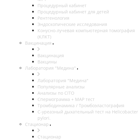
Процедурный кабинет
Процедурный кабинет для детей
Рентгенология
Эндоскопические исследования
Конусно-лучевая компьютерная томография
(КЛКТ)
Вакцинация
Вакцинация
Вакцины
Лаборатория "Медина"
Лаборатория "Медина"
Популярные анализы
Анализы по CITO
Спермограмма + МАР тест
Тромбодинамика / Тромбоэластография
С-уреазный дыхательный тест на Helicobacter
pylori.
Стационар
Стационар