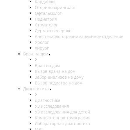
Кардиолог
Оториноларинголог
Офтальмолог
Педиатрия
Стоматолог
Дерматовенеролог
Анестезиолого-реанимационное отделение
Уролог
Хирург
Врач на дом
Врач на дом
Вызов врача на дом
Забор анализов на дому
Вызов педиатра на дом
Диагностика
Диагностика
УЗ исследования
УЗ исследования для детей
Компьютерная томография
Лабораторная диагностика
МРТ