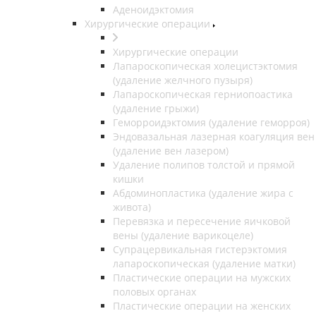
Аденоидэктомия
Хирургические операции
Хирургические операции
Лапароскопическая холецистэктомия
(удаление желчного пузыря)
Лапароскопическая герниопоастика
(удаление грыжи)
Геморроидэктомия (удаление геморроя)
Эндовазальная лазерная коагуляция вен
(удаление вен лазером)
Удаление полипов толстой и прямой
кишки
Абдоминопластика (удаление жира с
живота)
Перевязка и пересечение яичковой
вены (удаление варикоцеле)
Супрацервикальная гистерэктомия
лапароскопическая (удаление матки)
Пластические операции на мужских
половых органах
Пластические операции на женских