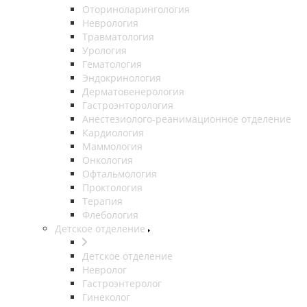
Оториноларингология
Неврология
Травматология
Урология
Гематология
Эндокринология
Дерматовенерология
Гастроэнторология
Анестезиолого-реанимационное отделение
Кардиология
Маммология
Онкология
Офтальмология
Проктология
Терапия
Флебология
Детское отделение
Детское отделение
Невролог
Гастроэнтеролог
Гинеколог