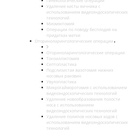
Гинекологические операции
Удаление кисты яичника с
использованием видеоэндоскопических
технологий
Миомэктомия
Операции по поводу бесплодия на
придатках матки
Оториноларингологические операции
Оториноларингологические операции
Тонзиллэктомия
Септопластика
Подслизистая вазотомия нижних
носовых раковин
Увулопластика
Микрогайморотомия с использованием
видеоэндоскопических технологий
Удаление новообразования полости
носа с использованием
видеоэндоскопических технологий
Удаление полипов носовых ходов с
использованием видеоэндоскопических
технологий