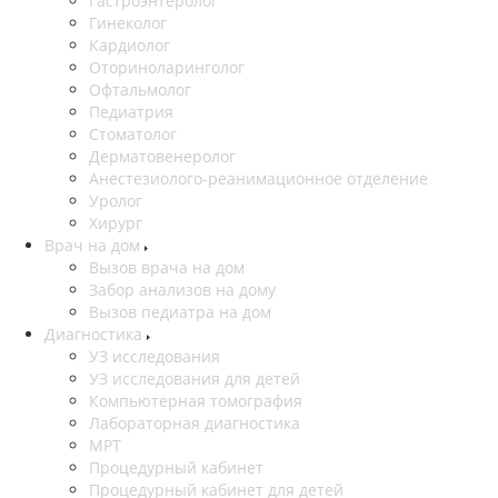
Гастроэнтеролог
Гинеколог
Кардиолог
Оториноларинголог
Офтальмолог
Педиатрия
Стоматолог
Дерматовенеролог
Анестезиолого-реанимационное отделение
Уролог
Хирург
Врач на дом
Вызов врача на дом
Забор анализов на дому
Вызов педиатра на дом
Диагностика
УЗ исследования
УЗ исследования для детей
Компьютерная томография
Лабораторная диагностика
МРТ
Процедурный кабинет
Процедурный кабинет для детей