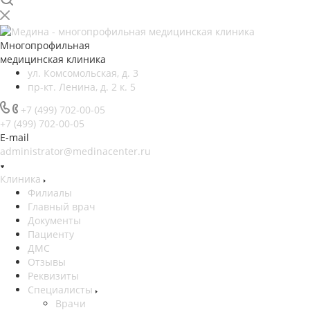
Многопрофильная
медицинская клиника
ул. Комсомольская, д. 3
пр-кт. Ленина, д. 2 к. 5
+7 (499) 702-00-05
+7 (499) 702-00-05
E-mail
administrator@medinacenter.ru
Клиника
Филиалы
Главный врач
Документы
Пациенту
ДМС
Отзывы
Реквизиты
Специалисты
Врачи