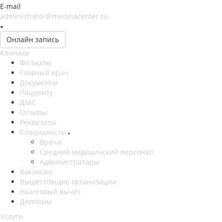
E-mail
administrator@medinacenter.ru
Онлайн запись
Клиника
Филиалы
Главный врач
Документы
Пациенту
ДМС
Отзывы
Реквизиты
Специалисты
Врачи
Средний медицинский персонал
Администраторы
Вакансии
Вышестоящие организации
Налоговый вычет
Дипломы
Услуги