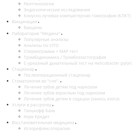
Рентгенология
Эндоскопические исследования
Конусно-лучевая компьютерная томография (КЛКТ)
Вакцинация
Вакцины
Лаборатория "Медина"
Популярные анализы
Анализы по CITO
Спермограмма + МАР тест
Тромбодинамика / Тромбоэластография
С-уреазный дыхательный тест на Helicobacter pylori.
Стационар
Послеоперационный стационар
Стоматология во "сне".
Лечение зубов детям под наркозом
Лечение зубов взрослым под наркозом
Лечение зубов детям в седации (закись азота)
Услуги в рассрочку
Тинькофф Банк
Хоум Кредит
Восстановительная медицина
Иглорефлексотерапия