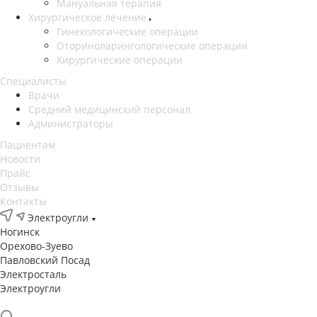
Мануальная терапия
Хирургическое лечение
Гинекологические операции
Оториноларингологические операции
Хирургические операции
Специалисты
Врачи
Средний медицинский персонал
Администраторы
Пациентам
Новости
Прайс
Отзывы
Контакты
Электроугли
Ногинск
Орехово-Зуево
Павловский Посад
Электросталь
Электроугли