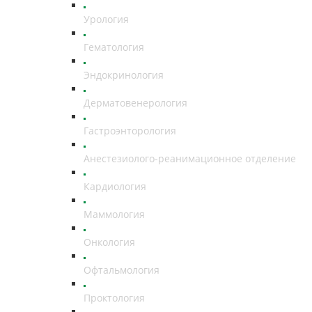
Урология
Гематология
Эндокринология
Дерматовенерология
Гастроэнторология
Анестезиолого-реанимационное отделение
Кардиология
Маммология
Онкология
Офтальмология
Проктология