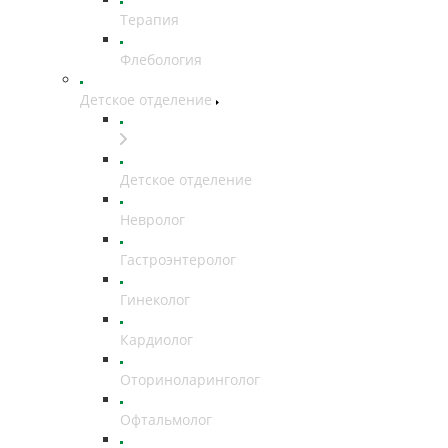
Терапия
Флебология
Детское отделение
Детское отделение
Невролог
Гастроэнтеролог
Гинеколог
Кардиолог
Оториноларинголог
Офтальмолог