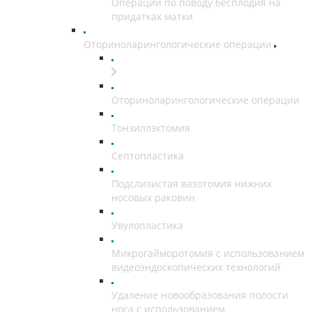
Операции по поводу бесплодия на
придатках матки
Оториноларингологические операции
Оториноларингологические операции
Тонзиллэктомия
Септопластика
Подслизистая вазотомия нижних
носовых раковин
Увулопластика
Микрогайморотомия с использованием
видеоэндоскопических технологий
Удаление новообразования полости
носа с использованием