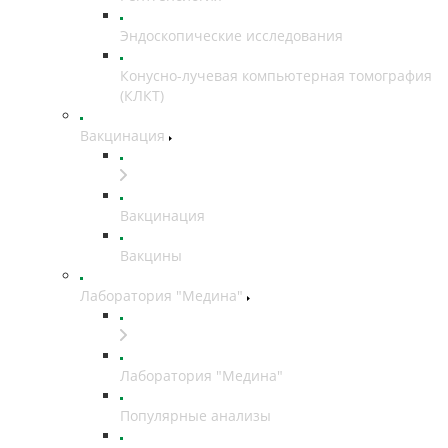
Эндоскопические исследования
Конусно-лучевая компьютерная томография
(КЛКТ)
Вакцинация
Вакцинация
Вакцины
Лаборатория "Медина"
Лаборатория "Медина"
Популярные анализы