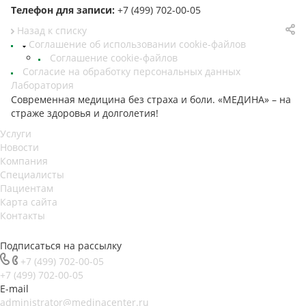
Телефон для записи:
+7 (499) 702-00-05
Назад к списку
Соглашение об использовании cookie-файлов
Соглашение cookie-файлов
Согласие на обработку персональных данных
Лаборатория
Современная медицина без страха и боли. «МЕДИНА» – на
страже здоровья и долголетия!
Услуги
Новости
Компания
Специалисты
Пациентам
Карта сайта
Контакты
Подписаться на рассылку
+7 (499) 702-00-05
+7 (499) 702-00-05
E-mail
administrator@medinacenter.ru