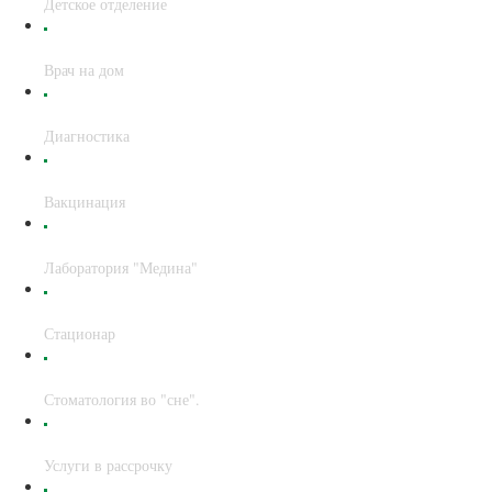
Детское отделение
Врач на дом
Диагностика
Вакцинация
Лаборатория "Медина"
Стационар
Стоматология во "сне".
Услуги в рассрочку