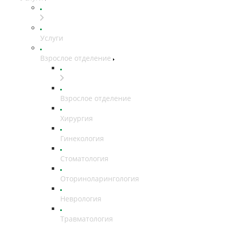
Услуги
Взрослое отделение
Взрослое отделение
Хирургия
Гинекология
Стоматология
Оториноларингология
Неврология
Травматология