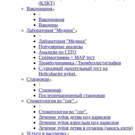
(КЛКТ)
Вакцинация
Вакцинация
Вакцины
Лаборатория "Медина"
Лаборатория "Медина"
Популярные анализы
Анализы по CITO
Спермограмма + МАР тест
Тромбодинамика / Тромбоэластография
С-уреазный дыхательный тест на
Helicobacter pylori.
Стационар
Стационар
Послеоперационный стационар
Стоматология во "сне".
Стоматология во "сне".
Лечение зубов детям под наркозом
Лечение зубов взрослым под наркозом
Лечение зубов детям в седации (закись азота)
Услуги в рассрочку