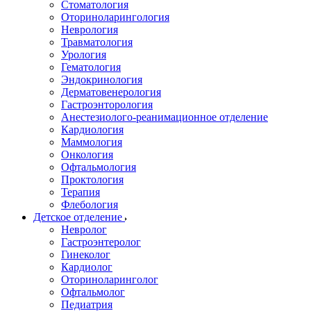
Стоматология
Оториноларингология
Неврология
Травматология
Урология
Гематология
Эндокринология
Дерматовенерология
Гастроэнторология
Анестезиолого-реанимационное отделение
Кардиология
Маммология
Онкология
Офтальмология
Проктология
Терапия
Флебология
Детское отделение
Невролог
Гастроэнтеролог
Гинеколог
Кардиолог
Оториноларинголог
Офтальмолог
Педиатрия