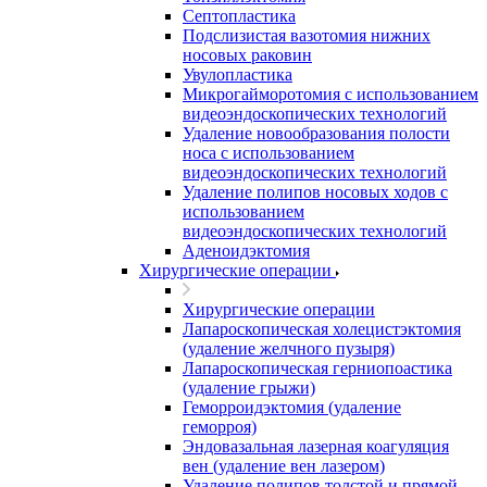
Септопластика
Подслизистая вазотомия нижних
носовых раковин
Увулопластика
Микрогайморотомия с использованием
видеоэндоскопических технологий
Удаление новообразования полости
носа с использованием
видеоэндоскопических технологий
Удаление полипов носовых ходов с
использованием
видеоэндоскопических технологий
Аденоидэктомия
Хирургические операции
Хирургические операции
Лапароскопическая холецистэктомия
(удаление желчного пузыря)
Лапароскопическая герниопоастика
(удаление грыжи)
Геморроидэктомия (удаление
геморроя)
Эндовазальная лазерная коагуляция
вен (удаление вен лазером)
Удаление полипов толстой и прямой