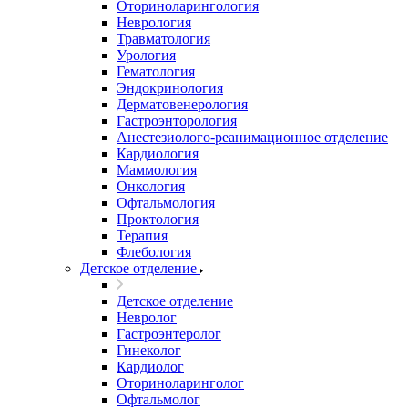
Оториноларингология
Неврология
Травматология
Урология
Гематология
Эндокринология
Дерматовенерология
Гастроэнторология
Анестезиолого-реанимационное отделение
Кардиология
Маммология
Онкология
Офтальмология
Проктология
Терапия
Флебология
Детское отделение
Детское отделение
Невролог
Гастроэнтеролог
Гинеколог
Кардиолог
Оториноларинголог
Офтальмолог