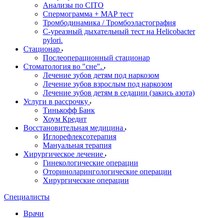
Анализы по CITO
Спермограмма + МАР тест
Тромбодинамика / Тромбоэластография
С-уреазный дыхательный тест на Helicobacter
pylori.
Стационар
Послеоперационный стационар
Стоматология во "сне".
Лечение зубов детям под наркозом
Лечение зубов взрослым под наркозом
Лечение зубов детям в седации (закись азота)
Услуги в рассрочку
Тинькофф Банк
Хоум Кредит
Восстановительная медицина
Иглорефлексотерапия
Мануальная терапия
Хирургическое лечение
Гинекологические операции
Оториноларингологические операции
Хирургические операции
Специалисты
Врачи