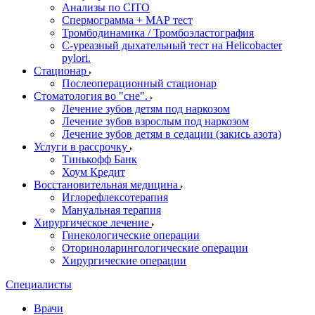
Анализы по CITO
Спермограмма + МАР тест
Тромбодинамика / Тромбоэластография
С-уреазный дыхательный тест на Helicobacter
pylori.
Стационар
Послеоперационный стационар
Стоматология во "сне".
Лечение зубов детям под наркозом
Лечение зубов взрослым под наркозом
Лечение зубов детям в седации (закись азота)
Услуги в рассрочку
Тинькофф Банк
Хоум Кредит
Восстановительная медицина
Иглорефлексотерапия
Мануальная терапия
Хирургическое лечение
Гинекологические операции
Оториноларингологические операции
Хирургические операции
Специалисты
Врачи