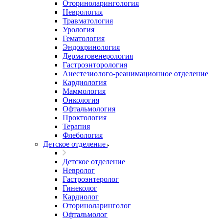
Оториноларингология
Неврология
Травматология
Урология
Гематология
Эндокринология
Дерматовенерология
Гастроэнторология
Анестезиолого-реанимационное отделение
Кардиология
Маммология
Онкология
Офтальмология
Проктология
Терапия
Флебология
Детское отделение
Детское отделение
Невролог
Гастроэнтеролог
Гинеколог
Кардиолог
Оториноларинголог
Офтальмолог