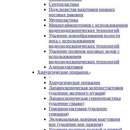
Септопластика
Подслизистая вазотомия нижних
носовых раковин
Увулопластика
Микрогайморотомия с использованием
видеоэндоскопических технологий
Удаление новообразования полости
носа с использованием
видеоэндоскопических технологий
Удаление полипов носовых ходов с
использованием
видеоэндоскопических технологий
Аденоидэктомия
Хирургические операции
Хирургические операции
Лапароскопическая холецистэктомия
(удаление желчного пузыря)
Лапароскопическая герниопоастика
(удаление грыжи)
Геморроидэктомия (удаление
геморроя)
Эндовазальная лазерная коагуляция
вен (удаление вен лазером)
Удаление полипов толстой и прямой