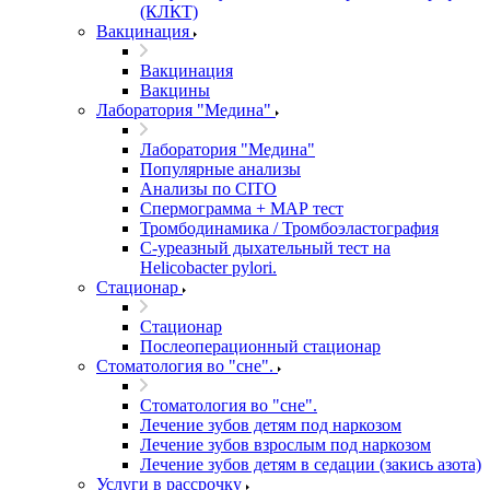
(КЛКТ)
Вакцинация
Вакцинация
Вакцины
Лаборатория "Медина"
Лаборатория "Медина"
Популярные анализы
Анализы по CITO
Спермограмма + МАР тест
Тромбодинамика / Тромбоэластография
С-уреазный дыхательный тест на
Helicobacter pylori.
Стационар
Стационар
Послеоперационный стационар
Стоматология во "сне".
Стоматология во "сне".
Лечение зубов детям под наркозом
Лечение зубов взрослым под наркозом
Лечение зубов детям в седации (закись азота)
Услуги в рассрочку