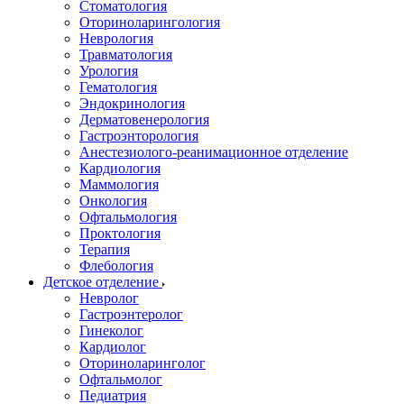
Стоматология
Оториноларингология
Неврология
Травматология
Урология
Гематология
Эндокринология
Дерматовенерология
Гастроэнторология
Анестезиолого-реанимационное отделение
Кардиология
Маммология
Онкология
Офтальмология
Проктология
Терапия
Флебология
Детское отделение
Невролог
Гастроэнтеролог
Гинеколог
Кардиолог
Оториноларинголог
Офтальмолог
Педиатрия