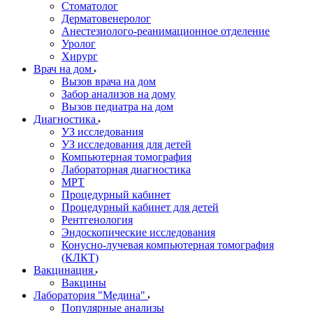
Стоматолог
Дерматовенеролог
Анестезиолого-реанимационное отделение
Уролог
Хирург
Врач на дом
Вызов врача на дом
Забор анализов на дому
Вызов педиатра на дом
Диагностика
УЗ исследования
УЗ исследования для детей
Компьютерная томография
Лабораторная диагностика
МРТ
Процедурный кабинет
Процедурный кабинет для детей
Рентгенология
Эндоскопические исследования
Конусно-лучевая компьютерная томография
(КЛКТ)
Вакцинация
Вакцины
Лаборатория "Медина"
Популярные анализы