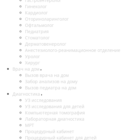
Гастроэнтеролог
Гинеколог
Кардиолог
Оториноларинголог
Офтальмолог
Педиатрия
Стоматолог
Дерматовенеролог
Анестезиолого-реанимационное отделение
Уролог
Хирург
Врач на дом
Вызов врача на дом
Забор анализов на дому
Вызов педиатра на дом
Диагностика
УЗ исследования
УЗ исследования для детей
Компьютерная томография
Лабораторная диагностика
МРТ
Процедурный кабинет
Процедурный кабинет для детей