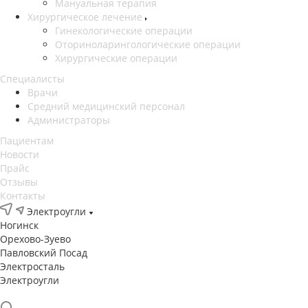
Мануальная терапия
Хирургическое лечение
Гинекологические операции
Оториноларингологические операции
Хирургические операции
Специалисты
Врачи
Средний медицинский персонал
Администраторы
Пациентам
Новости
Прайс
Отзывы
Контакты
Электроугли
Ногинск
Орехово-Зуево
Павловский Посад
Электросталь
Электроугли