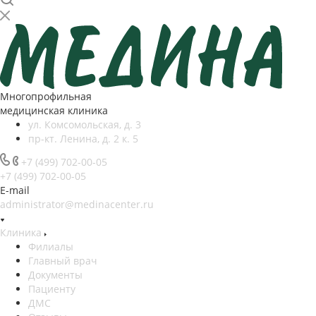
Многопрофильная
медицинская клиника
ул. Комсомольская, д. 3
пр-кт. Ленина, д. 2 к. 5
+7 (499) 702-00-05
+7 (499) 702-00-05
E-mail
administrator@medinacenter.ru
Клиника
Филиалы
Главный врач
Документы
Пациенту
ДМС