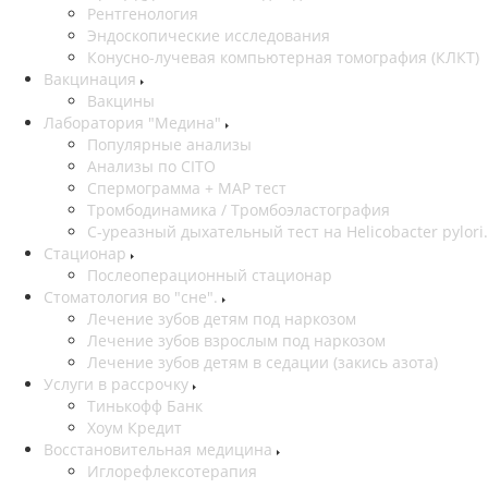
Рентгенология
Эндоскопические исследования
Конусно-лучевая компьютерная томография (КЛКТ)
Вакцинация
Вакцины
Лаборатория "Медина"
Популярные анализы
Анализы по CITO
Спермограмма + МАР тест
Тромбодинамика / Тромбоэластография
С-уреазный дыхательный тест на Helicobacter pylori.
Стационар
Послеоперационный стационар
Стоматология во "сне".
Лечение зубов детям под наркозом
Лечение зубов взрослым под наркозом
Лечение зубов детям в седации (закись азота)
Услуги в рассрочку
Тинькофф Банк
Хоум Кредит
Восстановительная медицина
Иглорефлексотерапия