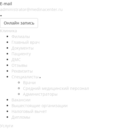
E-mail
administrator@medinacenter.ru
Онлайн запись
Клиника
Филиалы
Главный врач
Документы
Пациенту
ДМС
Отзывы
Реквизиты
Специалисты
Врачи
Средний медицинский персонал
Администраторы
Вакансии
Вышестоящие организации
Налоговый вычет
Дипломы
Услуги