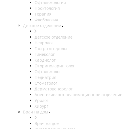
Офтальмология
Проктология
Терапия
Флебология
Детское отделение
Детское отделение
Невролог
Гастроэнтеролог
Гинеколог
Кардиолог
Оториноларинголог
Офтальмолог
Педиатрия
Стоматолог
Дерматовенеролог
Анестезиолого-реанимационное отделение
Уролог
Хирург
Врач на дом
Врач на дом