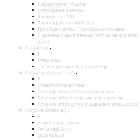
Лаборатория "Медина"
Популярные анализы
Анализы по CITO
Спермограмма + МАР тест
Тромбодинамика / Тромбоэластография
С-уреазный дыхательный тест на Helicobacter
pylori.
Стационар
Стационар
Послеоперационный стационар
Стоматология во "сне".
Стоматология во "сне".
Лечение зубов детям под наркозом
Лечение зубов взрослым под наркозом
Лечение зубов детям в седации (закись азота)
Услуги в рассрочку
Услуги в рассрочку
Тинькофф Банк
Хоум Кредит