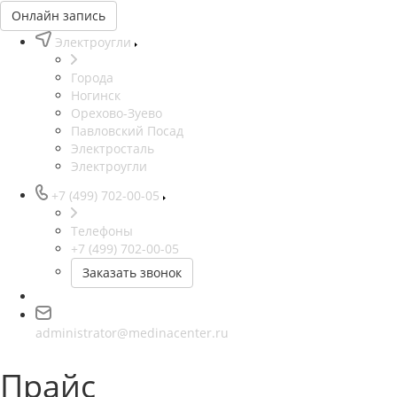
Онлайн запись
Электроугли
Города
Ногинск
Орехово-Зуево
Павловский Посад
Электросталь
Электроугли
+7 (499) 702-00-05
Телефоны
+7 (499) 702-00-05
Заказать звонок
administrator@medinacenter.ru
Прайс