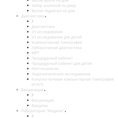
Вызов врача на дом
Забор анализов на дому
Вызов педиатра на дом
Диагностика
Диагностика
УЗ исследования
УЗ исследования для детей
Компьютерная томография
Лабораторная диагностика
МРТ
Процедурный кабинет
Процедурный кабинет для детей
Рентгенология
Эндоскопические исследования
Конусно-лучевая компьютерная томография
(КЛКТ)
Вакцинация
Вакцинация
Вакцины
Лаборатория "Медина"