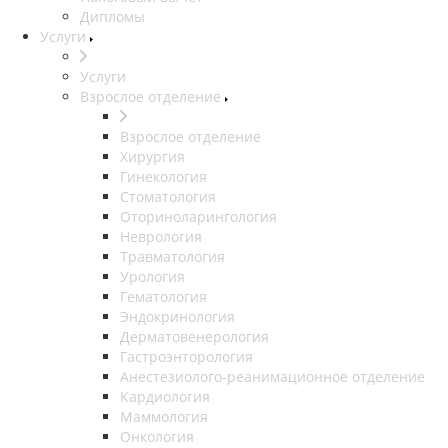
Дипломы
Услуги
Услуги
Взрослое отделение
Взрослое отделение
Хирургия
Гинекология
Стоматология
Оториноларингология
Неврология
Травматология
Урология
Гематология
Эндокринология
Дерматовенерология
Гастроэнторология
Анестезиолого-реанимационное отделение
Кардиология
Маммология
Онкология