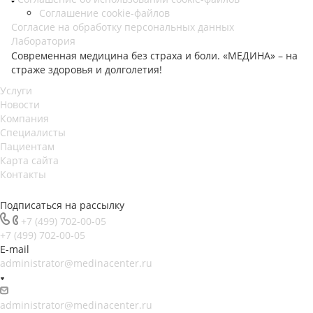
Соглашение cookie-файлов
Согласие на обработку персональных данных
Лаборатория
Современная медицина без страха и боли. «МЕДИНА» – на
страже здоровья и долголетия!
Услуги
Новости
Компания
Специалисты
Пациентам
Карта сайта
Контакты
Подписаться на рассылку
+7 (499) 702-00-05
+7 (499) 702-00-05
E-mail
administrator@medinacenter.ru
administrator@medinacenter.ru