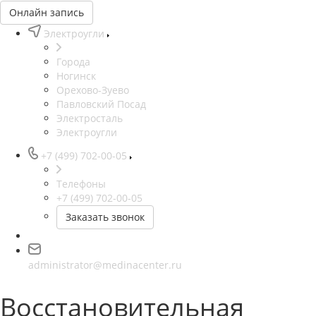
Онлайн запись
Электроугли
Города
Ногинск
Орехово-Зуево
Павловский Посад
Электросталь
Электроугли
+7 (499) 702-00-05
Телефоны
+7 (499) 702-00-05
Заказать звонок
administrator@medinacenter.ru
Восстановительная