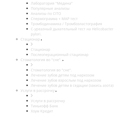
Лаборатория "Медина"
Популярные анализы
Анализы по CITO
Спермограмма + МАР тест
Тромбодинамика / Тромбоэластография
С-уреазный дыхательный тест на Helicobacter
pylori.
Стационар
Стационар
Послеоперационный стационар
Стоматология во "сне".
Стоматология во "сне".
Лечение зубов детям под наркозом
Лечение зубов взрослым под наркозом
Лечение зубов детям в седации (закись азота)
Услуги в рассрочку
Услуги в рассрочку
Тинькофф Банк
Хоум Кредит