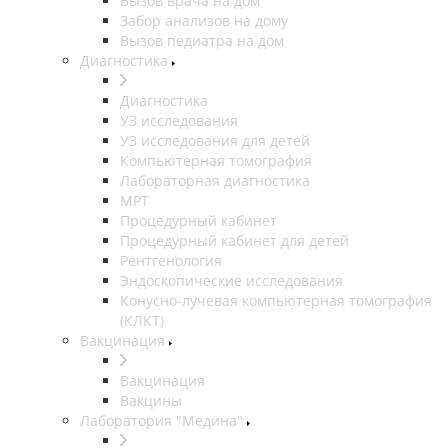
Вызов врача на дом
Забор анализов на дому
Вызов педиатра на дом
Диагностика
Диагностика
УЗ исследования
УЗ исследования для детей
Компьютерная томография
Лабораторная диагностика
МРТ
Процедурный кабинет
Процедурный кабинет для детей
Рентгенология
Эндоскопические исследования
Конусно-лучевая компьютерная томография
(КЛКТ)
Вакцинация
Вакцинация
Вакцины
Лаборатория "Медина"