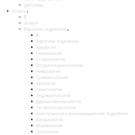
Дипломы
Услуги
Услуги
Взрослое отделение
Взрослое отделение
Хирургия
Гинекология
Стоматология
Оториноларингология
Неврология
Травматология
Урология
Гематология
Эндокринология
Дерматовенерология
Гастроэнторология
Анестезиолого-реанимационное отделение
Кардиология
Маммология
Онкология