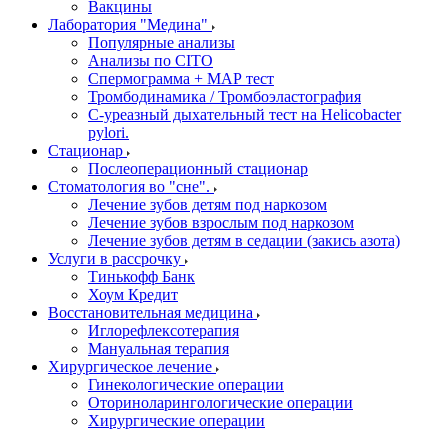
Вакцины
Лаборатория "Медина"
Популярные анализы
Анализы по CITO
Спермограмма + МАР тест
Тромбодинамика / Тромбоэластография
С-уреазный дыхательный тест на Helicobacter
pylori.
Стационар
Послеоперационный стационар
Стоматология во "сне".
Лечение зубов детям под наркозом
Лечение зубов взрослым под наркозом
Лечение зубов детям в седации (закись азота)
Услуги в рассрочку
Тинькофф Банк
Хоум Кредит
Восстановительная медицина
Иглорефлексотерапия
Мануальная терапия
Хирургическое лечение
Гинекологические операции
Оториноларингологические операции
Хирургические операции