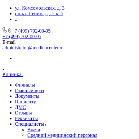
ул. Комсомольская, д. 3
пр-кт. Ленина, д. 2 к. 5
...
+7 (499) 702-00-05
+7 (499) 702-00-05
E-mail
administrator@medinacenter.ru
Клиника
Филиалы
Главный врач
Документы
Пациенту
ДМС
Отзывы
Реквизиты
Специалисты
Врачи
Средний медицинский персонал