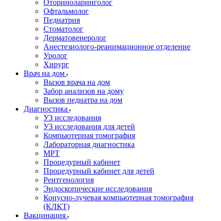
Оториноларинголог
Офтальмолог
Педиатрия
Стоматолог
Дерматовенеролог
Анестезиолого-реанимационное отделение
Уролог
Хирург
Врач на дом
Вызов врача на дом
Забор анализов на дому
Вызов педиатра на дом
Диагностика
УЗ исследования
УЗ исследования для детей
Компьютерная томография
Лабораторная диагностика
МРТ
Процедурный кабинет
Процедурный кабинет для детей
Рентгенология
Эндоскопические исследования
Конусно-лучевая компьютерная томография
(КЛКТ)
Вакцинация