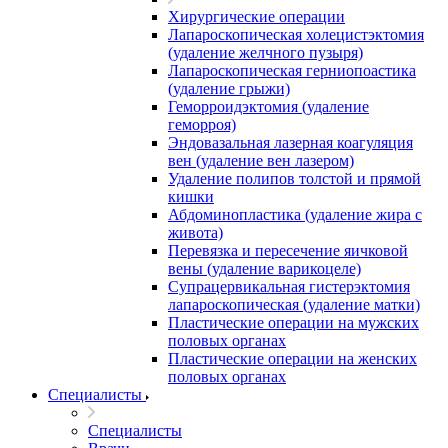
Хирургические операции
Лапароскопическая холецистэктомия
(удаление желчного пузыря)
Лапароскопическая герниопоастика
(удаление грыжи)
Геморроидэктомия (удаление
геморроя)
Эндовазальная лазерная коагуляция
вен (удаление вен лазером)
Удаление полипов толстой и прямой
кишки
Абдоминопластика (удаление жира с
живота)
Перевязка и пересечение яичковой
вены (удаление варикоцеле)
Супрацервикальная гистерэктомия
лапароскопическая (удаление матки)
Пластические операции на мужских
половых органах
Пластические операции на женских
половых органах
Специалисты
Специалисты