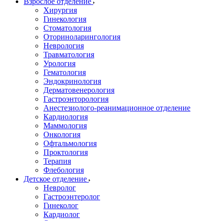
Взрослое отделение
Хирургия
Гинекология
Стоматология
Оториноларингология
Неврология
Травматология
Урология
Гематология
Эндокринология
Дерматовенерология
Гастроэнторология
Анестезиолого-реанимационное отделение
Кардиология
Маммология
Онкология
Офтальмология
Проктология
Терапия
Флебология
Детское отделение
Невролог
Гастроэнтеролог
Гинеколог
Кардиолог