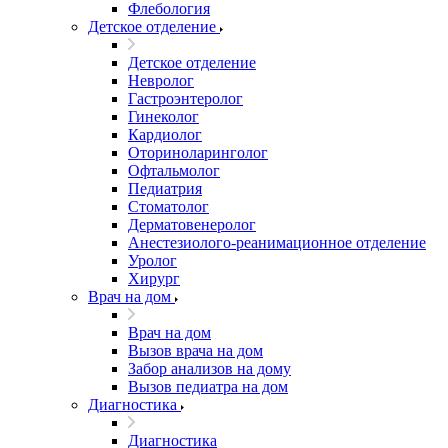
Флебология
Детское отделение
Детское отделение
Невролог
Гастроэнтеролог
Гинеколог
Кардиолог
Оториноларинголог
Офтальмолог
Педиатрия
Стоматолог
Дерматовенеролог
Анестезиолого-реанимационное отделение
Уролог
Хирург
Врач на дом
Врач на дом
Вызов врача на дом
Забор анализов на дому
Вызов педиатра на дом
Диагностика
Диагностика