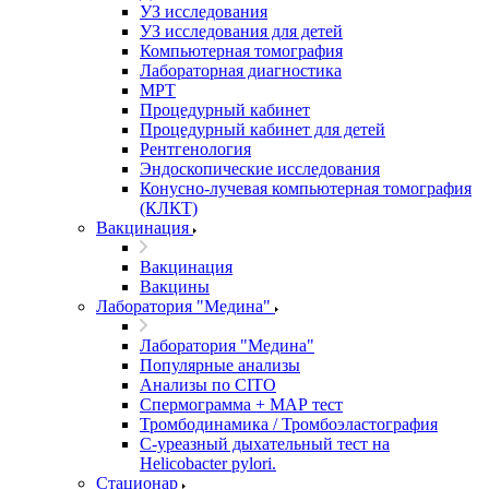
УЗ исследования
УЗ исследования для детей
Компьютерная томография
Лабораторная диагностика
МРТ
Процедурный кабинет
Процедурный кабинет для детей
Рентгенология
Эндоскопические исследования
Конусно-лучевая компьютерная томография
(КЛКТ)
Вакцинация
Вакцинация
Вакцины
Лаборатория "Медина"
Лаборатория "Медина"
Популярные анализы
Анализы по CITO
Спермограмма + МАР тест
Тромбодинамика / Тромбоэластография
С-уреазный дыхательный тест на
Helicobacter pylori.
Стационар