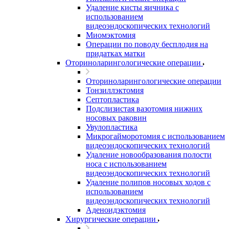
Удаление кисты яичника с
использованием
видеоэндоскопических технологий
Миомэктомия
Операции по поводу бесплодия на
придатках матки
Оториноларингологические операции
Оториноларингологические операции
Тонзиллэктомия
Септопластика
Подслизистая вазотомия нижних
носовых раковин
Увулопластика
Микрогайморотомия с использованием
видеоэндоскопических технологий
Удаление новообразования полости
носа с использованием
видеоэндоскопических технологий
Удаление полипов носовых ходов с
использованием
видеоэндоскопических технологий
Аденоидэктомия
Хирургические операции