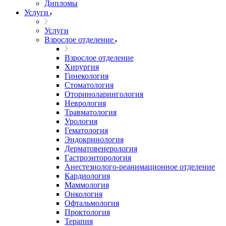
Дипломы
Услуги
Услуги
Взрослое отделение
Взрослое отделение
Хирургия
Гинекология
Стоматология
Оториноларингология
Неврология
Травматология
Урология
Гематология
Эндокринология
Дерматовенерология
Гастроэнторология
Анестезиолого-реанимационное отделение
Кардиология
Маммология
Онкология
Офтальмология
Проктология
Терапия