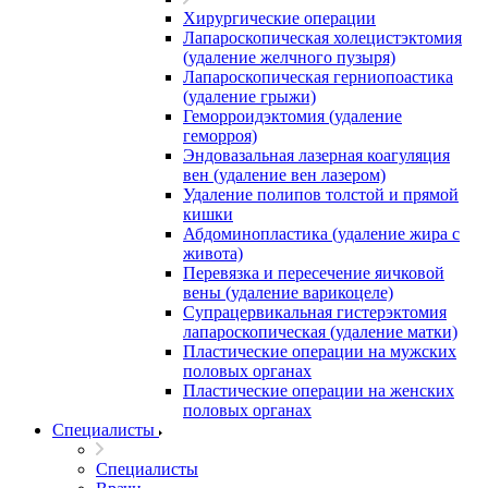
Хирургические операции
Лапароскопическая холецистэктомия
(удаление желчного пузыря)
Лапароскопическая герниопоастика
(удаление грыжи)
Геморроидэктомия (удаление
геморроя)
Эндовазальная лазерная коагуляция
вен (удаление вен лазером)
Удаление полипов толстой и прямой
кишки
Абдоминопластика (удаление жира с
живота)
Перевязка и пересечение яичковой
вены (удаление варикоцеле)
Супрацервикальная гистерэктомия
лапароскопическая (удаление матки)
Пластические операции на мужских
половых органах
Пластические операции на женских
половых органах
Специалисты
Специалисты