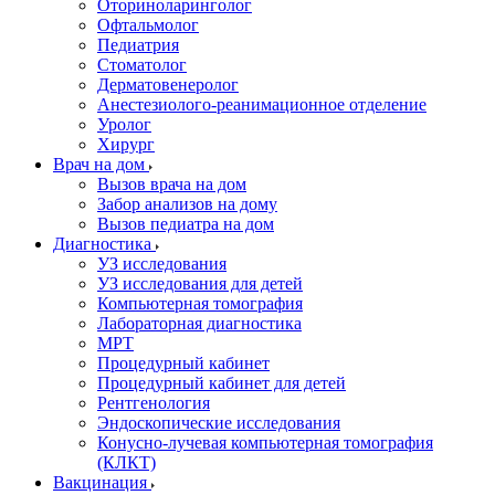
Оториноларинголог
Офтальмолог
Педиатрия
Стоматолог
Дерматовенеролог
Анестезиолого-реанимационное отделение
Уролог
Хирург
Врач на дом
Вызов врача на дом
Забор анализов на дому
Вызов педиатра на дом
Диагностика
УЗ исследования
УЗ исследования для детей
Компьютерная томография
Лабораторная диагностика
МРТ
Процедурный кабинет
Процедурный кабинет для детей
Рентгенология
Эндоскопические исследования
Конусно-лучевая компьютерная томография
(КЛКТ)
Вакцинация