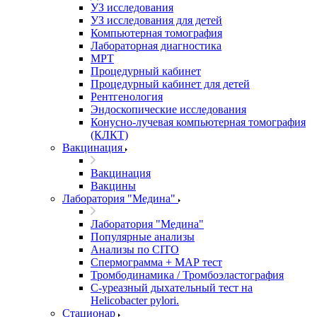
УЗ исследования
УЗ исследования для детей
Компьютерная томография
Лабораторная диагностика
МРТ
Процедурный кабинет
Процедурный кабинет для детей
Рентгенология
Эндоскопические исследования
Конусно-лучевая компьютерная томография
(КЛКТ)
Вакцинация
Вакцинация
Вакцины
Лаборатория "Медина"
Лаборатория "Медина"
Популярные анализы
Анализы по CITO
Спермограмма + МАР тест
Тромбодинамика / Тромбоэластография
С-уреазный дыхательный тест на
Helicobacter pylori.
Стационар