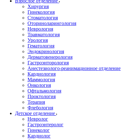
Взрослое отделение
Хирургия
Гинекология
Стоматология
Оториноларингология
Неврология
Травматология
Урология
Гематология
Эндокринология
Дерматовенерология
Гастроэнторология
Анестезиолого-реанимационное отделение
Кардиология
Маммология
Онкология
Офтальмология
Проктология
Терапия
Флебология
Детское отделение
Невролог
Гастроэнтеролог
Гинеколог
Кардиолог