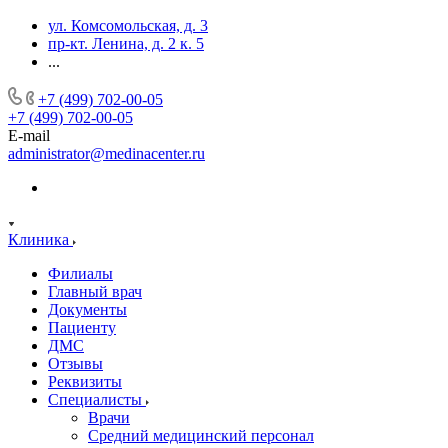
ул. Комсомольская, д. 3
пр-кт. Ленина, д. 2 к. 5
...
+7 (499) 702-00-05
+7 (499) 702-00-05
E-mail
administrator@medinacenter.ru
Клиника
Филиалы
Главный врач
Документы
Пациенту
ДМС
Отзывы
Реквизиты
Специалисты
Врачи
Средний медицинский персонал