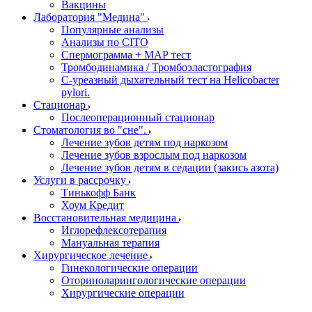
Вакцины
Лаборатория "Медина"
Популярные анализы
Анализы по CITO
Спермограмма + МАР тест
Тромбодинамика / Тромбоэластография
С-уреазный дыхательный тест на Helicobacter
pylori.
Стационар
Послеоперационный стационар
Стоматология во "сне".
Лечение зубов детям под наркозом
Лечение зубов взрослым под наркозом
Лечение зубов детям в седации (закись азота)
Услуги в рассрочку
Тинькофф Банк
Хоум Кредит
Восстановительная медицина
Иглорефлексотерапия
Мануальная терапия
Хирургическое лечение
Гинекологические операции
Оториноларингологические операции
Хирургические операции