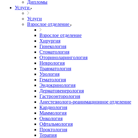
Дипломы
Услуги
Услуги
Взрослое отделение
Взрослое отделение
Хирургия
Гинекология
Стоматология
Оториноларингология
Неврология
Травматология
Урология
Гематология
Эндокринология
Дерматовенерология
Гастроэнторология
Анестезиолого-реанимационное отделение
Кардиология
Маммология
Онкология
Офтальмология
Проктология
Терапия