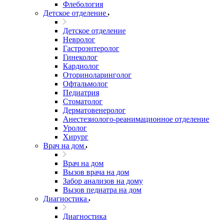
Флебология
Детское отделение
Детское отделение
Невролог
Гастроэнтеролог
Гинеколог
Кардиолог
Оториноларинголог
Офтальмолог
Педиатрия
Стоматолог
Дерматовенеролог
Анестезиолого-реанимационное отделение
Уролог
Хирург
Врач на дом
Врач на дом
Вызов врача на дом
Забор анализов на дому
Вызов педиатра на дом
Диагностика
Диагностика