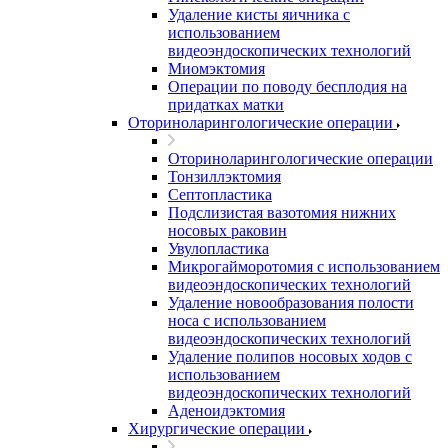
Удаление кисты яичника с
использованием
видеоэндоскопических технологий
Миомэктомия
Операции по поводу бесплодия на
придатках матки
Оториноларингологические операции
Оториноларингологические операции
Тонзиллэктомия
Септопластика
Подслизистая вазотомия нижних
носовых раковин
Увулопластика
Микрогайморотомия с использованием
видеоэндоскопических технологий
Удаление новообразования полости
носа с использованием
видеоэндоскопических технологий
Удаление полипов носовых ходов с
использованием
видеоэндоскопических технологий
Аденоидэктомия
Хирургические операции