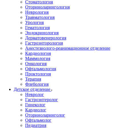
Стоматология
Оториноларингология
Неврология
Травматология
Урология
Гематология
Эндокринология
Дерматовенерология
Гастроэнторология
Анестезиолого-реанимационное отделение
Кардиология
Маммология
Онкология
Офтальмология
Проктология
Терапия
Флебология
Детское отделение
Невролог
Гастроэнтеролог
Гинеколог
Кардиолог
Оториноларинголог
Офтальмолог
Педиатрия