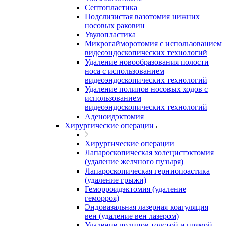
Септопластика
Подслизистая вазотомия нижних
носовых раковин
Увулопластика
Микрогайморотомия с использованием
видеоэндоскопических технологий
Удаление новообразования полости
носа с использованием
видеоэндоскопических технологий
Удаление полипов носовых ходов с
использованием
видеоэндоскопических технологий
Аденоидэктомия
Хирургические операции
Хирургические операции
Лапароскопическая холецистэктомия
(удаление желчного пузыря)
Лапароскопическая герниопоастика
(удаление грыжи)
Геморроидэктомия (удаление
геморроя)
Эндовазальная лазерная коагуляция
вен (удаление вен лазером)
Удаление полипов толстой и прямой