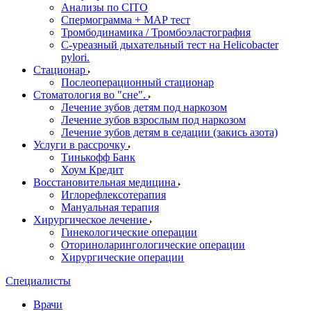
Анализы по CITO
Спермограмма + МАР тест
Тромбодинамика / Тромбоэластография
С-уреазный дыхательный тест на Helicobacter
pylori.
Стационар
Послеоперационный стационар
Стоматология во "сне".
Лечение зубов детям под наркозом
Лечение зубов взрослым под наркозом
Лечение зубов детям в седации (закись азота)
Услуги в рассрочку
Тинькофф Банк
Хоум Кредит
Восстановительная медицина
Иглорефлексотерапия
Мануальная терапия
Хирургическое лечение
Гинекологические операции
Оториноларингологические операции
Хирургические операции
Специалисты
Врачи