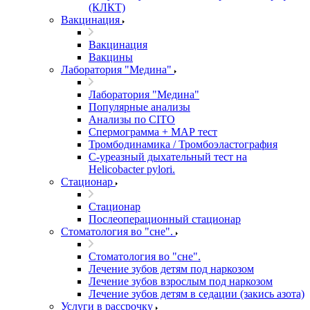
(КЛКТ)
Вакцинация
Вакцинация
Вакцины
Лаборатория "Медина"
Лаборатория "Медина"
Популярные анализы
Анализы по CITO
Спермограмма + МАР тест
Тромбодинамика / Тромбоэластография
С-уреазный дыхательный тест на
Helicobacter pylori.
Стационар
Стационар
Послеоперационный стационар
Стоматология во "сне".
Стоматология во "сне".
Лечение зубов детям под наркозом
Лечение зубов взрослым под наркозом
Лечение зубов детям в седации (закись азота)
Услуги в рассрочку