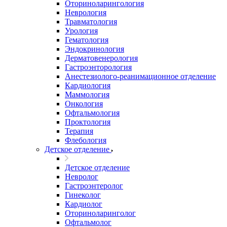
Оториноларингология
Неврология
Травматология
Урология
Гематология
Эндокринология
Дерматовенерология
Гастроэнторология
Анестезиолого-реанимационное отделение
Кардиология
Маммология
Онкология
Офтальмология
Проктология
Терапия
Флебология
Детское отделение
Детское отделение
Невролог
Гастроэнтеролог
Гинеколог
Кардиолог
Оториноларинголог
Офтальмолог