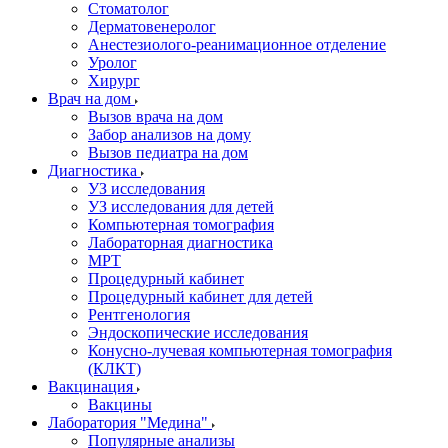
Стоматолог
Дерматовенеролог
Анестезиолого-реанимационное отделение
Уролог
Хирург
Врач на дом
Вызов врача на дом
Забор анализов на дому
Вызов педиатра на дом
Диагностика
УЗ исследования
УЗ исследования для детей
Компьютерная томография
Лабораторная диагностика
МРТ
Процедурный кабинет
Процедурный кабинет для детей
Рентгенология
Эндоскопические исследования
Конусно-лучевая компьютерная томография
(КЛКТ)
Вакцинация
Вакцины
Лаборатория "Медина"
Популярные анализы