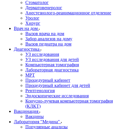
Стоматолог
Дерматовенеролог
Анестезиолого-реанимационное отделение
Уролог
Хирург
Врач на дом
Вызов врача на дом
Забор анализов на дому
Вызов педиатра на дом
Диагностика
УЗ исследования
УЗ исследования для детей
Компьютерная томография
Лабораторная диагностика
МРТ
Процедурный кабинет
Процедурный кабинет для детей
Рентгенология
Эндоскопические исследования
Конусно-лучевая компьютерная томография
(КЛКТ)
Вакцинация
Вакцины
Лаборатория "Медина"
Популярные анализы