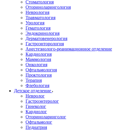
Стоматология
Оториноларингология
Неврология
Травматология
Урология
Гематология
Эндокринология
Дерматовенерология
Гастроэнторология
Анестезиолого-реанимационное отделение
Кардиология
Маммология
Онкология
Офтальмология
Проктология
Терапия
Флебология
Детское отделение
Невролог
Гастроэнтеролог
Гинеколог
Кардиолог
Оториноларинголог
Офтальмолог
Педиатрия