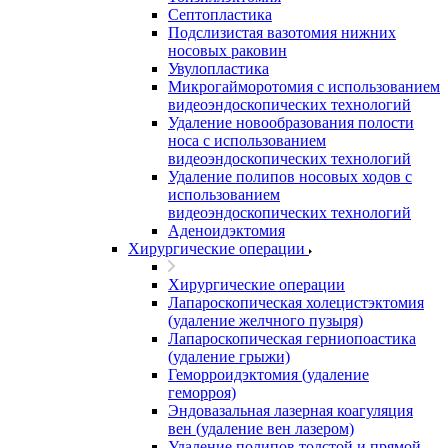
Септопластика
Подслизистая вазотомия нижних
носовых раковин
Увулопластика
Микрогайморотомия с использованием
видеоэндоскопических технологий
Удаление новообразования полости
носа с использованием
видеоэндоскопических технологий
Удаление полипов носовых ходов с
использованием
видеоэндоскопических технологий
Аденоидэктомия
Хирургические операции
Хирургические операции
Лапароскопическая холецистэктомия
(удаление желчного пузыря)
Лапароскопическая герниопоастика
(удаление грыжи)
Геморроидэктомия (удаление
геморроя)
Эндовазальная лазерная коагуляция
вен (удаление вен лазером)
Удаление полипов толстой и прямой