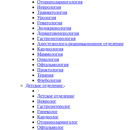
Оториноларингология
Неврология
Травматология
Урология
Гематология
Эндокринология
Дерматовенерология
Гастроэнторология
Анестезиолого-реанимационное отделение
Кардиология
Маммология
Онкология
Офтальмология
Проктология
Терапия
Флебология
Детское отделение
Детское отделение
Невролог
Гастроэнтеролог
Гинеколог
Кардиолог
Оториноларинголог
Офтальмолог