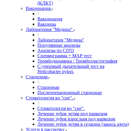
(КЛКТ)
Вакцинация
Вакцинация
Вакцины
Лаборатория "Медина"
Лаборатория "Медина"
Популярные анализы
Анализы по CITO
Спермограмма + МАР тест
Тромбодинамика / Тромбоэластография
С-уреазный дыхательный тест на
Helicobacter pylori.
Стационар
Стационар
Послеоперационный стационар
Стоматология во "сне".
Стоматология во "сне".
Лечение зубов детям под наркозом
Лечение зубов взрослым под наркозом
Лечение зубов детям в седации (закись азота)
Услуги в рассрочку