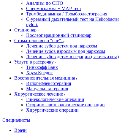
Анализы по CITO
Спермограмма + МАР тест
Тромбодинамика / Тромбоэластография
С-уреазный дыхательный тест на Helicobacter
pylori.
Стационар
Послеоперационный стационар
Стоматология во "сне".
Лечение зубов детям под наркозом
Лечение зубов взрослым под наркозом
Лечение зубов детям в седации (закись азота)
Услуги в рассрочку
Тинькофф Банк
Хоум Кредит
Восстановительная медицина
Иглорефлексотерапия
Мануальная терапия
Хирургическое лечение
Гинекологические операции
Оториноларингологические операции
Хирургические операции
Специалисты
Врачи