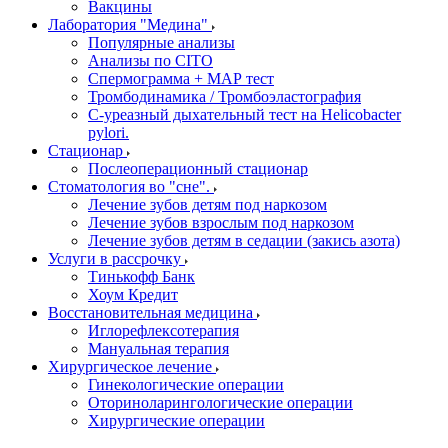
Вакцины
Лаборатория "Медина"
Популярные анализы
Анализы по CITO
Спермограмма + МАР тест
Тромбодинамика / Тромбоэластография
С-уреазный дыхательный тест на Helicobacter
pylori.
Стационар
Послеоперационный стационар
Стоматология во "сне".
Лечение зубов детям под наркозом
Лечение зубов взрослым под наркозом
Лечение зубов детям в седации (закись азота)
Услуги в рассрочку
Тинькофф Банк
Хоум Кредит
Восстановительная медицина
Иглорефлексотерапия
Мануальная терапия
Хирургическое лечение
Гинекологические операции
Оториноларингологические операции
Хирургические операции