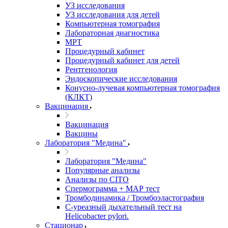
УЗ исследования
УЗ исследования для детей
Компьютерная томография
Лабораторная диагностика
МРТ
Процедурный кабинет
Процедурный кабинет для детей
Рентгенология
Эндоскопические исследования
Конусно-лучевая компьютерная томография
(КЛКТ)
Вакцинация
Вакцинация
Вакцины
Лаборатория "Медина"
Лаборатория "Медина"
Популярные анализы
Анализы по CITO
Спермограмма + МАР тест
Тромбодинамика / Тромбоэластография
С-уреазный дыхательный тест на
Helicobacter pylori.
Стационар