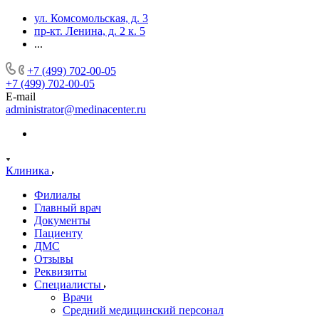
ул. Комсомольская, д. 3
пр-кт. Ленина, д. 2 к. 5
...
+7 (499) 702-00-05
+7 (499) 702-00-05
E-mail
administrator@medinacenter.ru
Клиника
Филиалы
Главный врач
Документы
Пациенту
ДМС
Отзывы
Реквизиты
Специалисты
Врачи
Средний медицинский персонал