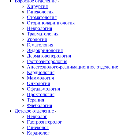
Взрослое отделение
Хирургия
Гинекология
Стоматология
Оториноларингология
Неврология
Травматология
Урология
Гематология
Эндокринология
Дерматовенерология
Гастроэнторология
Анестезиолого-реанимационное отделение
Кардиология
Маммология
Онкология
Офтальмология
Проктология
Терапия
Флебология
Детское отделение
Невролог
Гастроэнтеролог
Гинеколог
Кардиолог