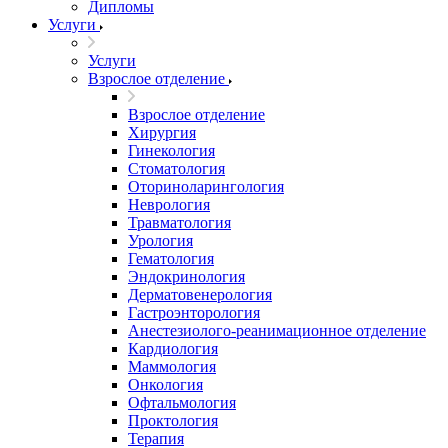
Дипломы
Услуги
Услуги
Взрослое отделение
Взрослое отделение
Хирургия
Гинекология
Стоматология
Оториноларингология
Неврология
Травматология
Урология
Гематология
Эндокринология
Дерматовенерология
Гастроэнторология
Анестезиолого-реанимационное отделение
Кардиология
Маммология
Онкология
Офтальмология
Проктология
Терапия