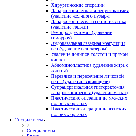
Хирургические операции
Лапароскопическая холецистэктомия
(удаление желчного пузыря)
Лапароскопическая герниопоастика
(удаление грыжи)
Геморроидэктомия (удаление
геморроя)
Эндовазальная лазерная коагуляция
вен (удаление вен лазером)
Удаление полипов толстой и прямой
кишки
Абдоминопластика (удаление жира с
живота)
Перевязка и пересечение яичковой
вены (удаление варикоцеле)
Супрацервикальная гистерэктомия
лапароскопическая (удаление матки)
Пластические операции на мужских
половых органах
Пластические операции на женских
половых органах
Специалисты
Специалисты