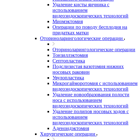
Удаление кисты яичника с
использованием
видеоэндоскопических технологий
Миомэктомия
Операции по поводу бесплодия на
придатках матки
Оториноларингологические операции
Оториноларингологические операции
Тонзиллэктомия
Септопластика
Подслизистая вазотомия нижних
носовых раковин
Увулопластика
Микрогайморотомия с использованием
видеоэндоскопических технологий
Удаление новообразования полости
носа с использованием
видеоэндоскопических технологий
Удаление полипов носовых ходов с
использованием
видеоэндоскопических технологий
Аденоидэктомия
Хирургические операции