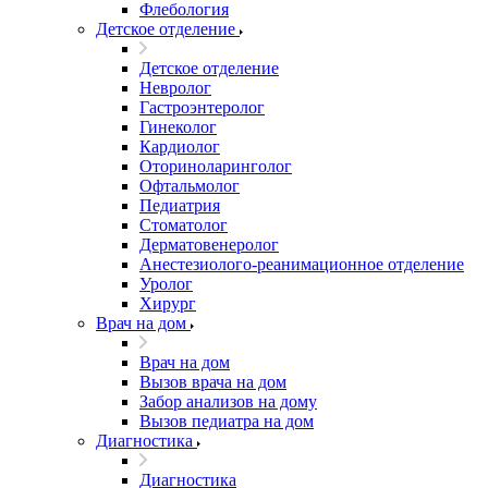
Флебология
Детское отделение
Детское отделение
Невролог
Гастроэнтеролог
Гинеколог
Кардиолог
Оториноларинголог
Офтальмолог
Педиатрия
Стоматолог
Дерматовенеролог
Анестезиолого-реанимационное отделение
Уролог
Хирург
Врач на дом
Врач на дом
Вызов врача на дом
Забор анализов на дому
Вызов педиатра на дом
Диагностика
Диагностика