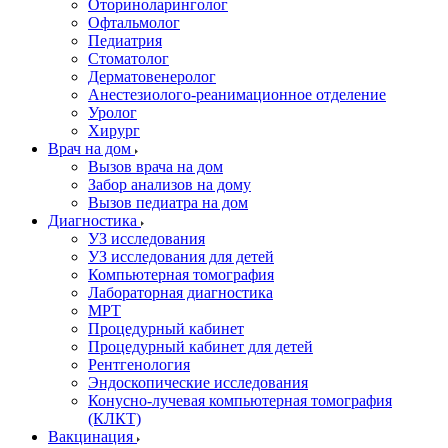
Оториноларинголог
Офтальмолог
Педиатрия
Стоматолог
Дерматовенеролог
Анестезиолого-реанимационное отделение
Уролог
Хирург
Врач на дом
Вызов врача на дом
Забор анализов на дому
Вызов педиатра на дом
Диагностика
УЗ исследования
УЗ исследования для детей
Компьютерная томография
Лабораторная диагностика
МРТ
Процедурный кабинет
Процедурный кабинет для детей
Рентгенология
Эндоскопические исследования
Конусно-лучевая компьютерная томография
(КЛКТ)
Вакцинация