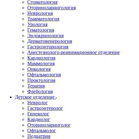
Стоматология
Оториноларингология
Неврология
Травматология
Урология
Гематология
Эндокринология
Дерматовенерология
Гастроэнторология
Анестезиолого-реанимационное отделение
Кардиология
Маммология
Онкология
Офтальмология
Проктология
Терапия
Флебология
Детское отделение
Невролог
Гастроэнтеролог
Гинеколог
Кардиолог
Оториноларинголог
Офтальмолог
Педиатрия