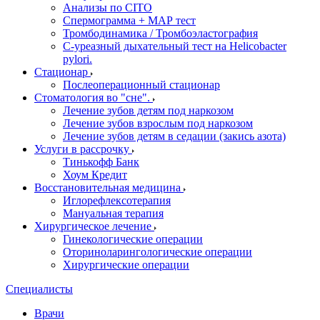
Анализы по CITO
Спермограмма + МАР тест
Тромбодинамика / Тромбоэластография
С-уреазный дыхательный тест на Helicobacter
pylori.
Стационар
Послеоперационный стационар
Стоматология во "сне".
Лечение зубов детям под наркозом
Лечение зубов взрослым под наркозом
Лечение зубов детям в седации (закись азота)
Услуги в рассрочку
Тинькофф Банк
Хоум Кредит
Восстановительная медицина
Иглорефлексотерапия
Мануальная терапия
Хирургическое лечение
Гинекологические операции
Оториноларингологические операции
Хирургические операции
Специалисты
Врачи