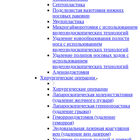
Септопластика
Подслизистая вазотомия нижних
носовых раковин
Увулопластика
Микрогайморотомия с использованием
видеоэндоскопических технологий
Удаление новообразования полости
носа с использованием
видеоэндоскопических технологий
Удаление полипов носовых ходов с
использованием
видеоэндоскопических технологий
Аденоидэктомия
Хирургические операции
Хирургические операции
Лапароскопическая холецистэктомия
(удаление желчного пузыря)
Лапароскопическая герниопоастика
(удаление грыжи)
Геморроидэктомия (удаление
геморроя)
Эндовазальная лазерная коагуляция
вен (удаление вен лазером)
Удаление полипов толстой и прямой