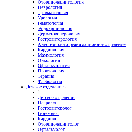
Оториноларингология
Неврология
Травматология
Урология
Гематология
Эндокринология
Дерматовенерология
Гастроэнторология
Анестезиолого-реанимационное отделение
Кардиология
Маммология
Онкология
Офтальмология
Проктология
Терапия
Флебология
Детское отделение
Детское отделение
Невролог
Гастроэнтеролог
Гинеколог
Кардиолог
Оториноларинголог
Офтальмолог