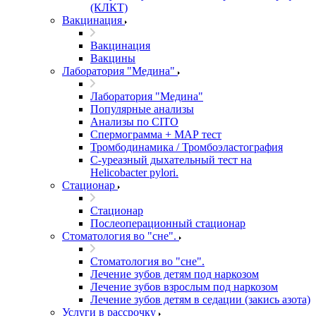
(КЛКТ)
Вакцинация
Вакцинация
Вакцины
Лаборатория "Медина"
Лаборатория "Медина"
Популярные анализы
Анализы по CITO
Спермограмма + МАР тест
Тромбодинамика / Тромбоэластография
С-уреазный дыхательный тест на
Helicobacter pylori.
Стационар
Стационар
Послеоперационный стационар
Стоматология во "сне".
Стоматология во "сне".
Лечение зубов детям под наркозом
Лечение зубов взрослым под наркозом
Лечение зубов детям в седации (закись азота)
Услуги в рассрочку