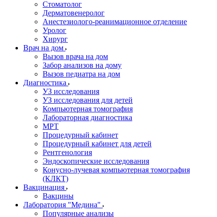
Стоматолог
Дерматовенеролог
Анестезиолого-реанимационное отделение
Уролог
Хирург
Врач на дом
Вызов врача на дом
Забор анализов на дому
Вызов педиатра на дом
Диагностика
УЗ исследования
УЗ исследования для детей
Компьютерная томография
Лабораторная диагностика
МРТ
Процедурный кабинет
Процедурный кабинет для детей
Рентгенология
Эндоскопические исследования
Конусно-лучевая компьютерная томография
(КЛКТ)
Вакцинация
Вакцины
Лаборатория "Медина"
Популярные анализы