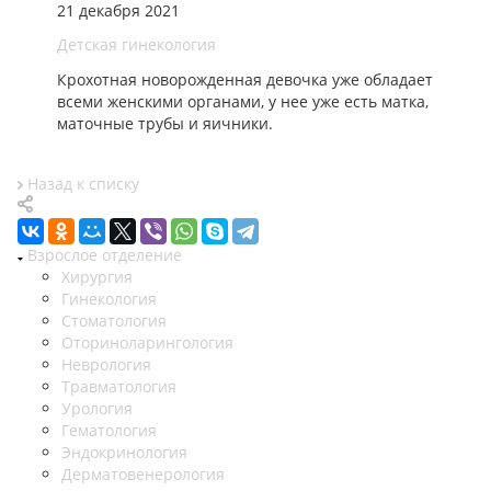
21 декабря 2021
Детская гинекология
Крохотная новорожденная девочка уже обладает
всеми женскими органами, у нее уже есть матка,
маточные трубы и яичники.
Назад к списку
Взрослое отделение
Хирургия
Гинекология
Стоматология
Оториноларингология
Неврология
Травматология
Урология
Гематология
Эндокринология
Дерматовенерология