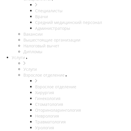
Специалисты
Врачи
Средний медицинский персонал
Администраторы
Вакансии
Вышестоящие организации
Налоговый вычет
Дипломы
Услуги
Услуги
Взрослое отделение
Взрослое отделение
Хирургия
Гинекология
Стоматология
Оториноларингология
Неврология
Травматология
Урология