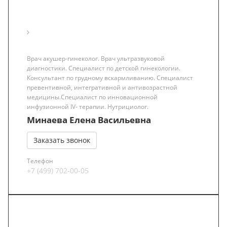
Врач акушер-гинеколог. Врач ультразвуковой
диагностики. Специалист по детской гинекологии.
Консультант по грудному вскармливанию. Специалист
превентивной, интегративной и антивозрастной
медицины.Специалист по инновационной
инфузионной IV- терапии. Нутрициолог.
Минаева Елена Васильевна
Заказать звонок
Телефон
+7 (499) 702-00-05