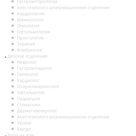
Гастроэнторология
Анестезиолого-реанимационное отделение
Кардиология
Маммология
Онкология
Офтальмология
Проктология
Терапия
Флебология
Детское отделение
Невролог
Гастроэнтеролог
Гинеколог
Кардиолог
Оториноларинголог
Офтальмолог
Педиатрия
Стоматолог
Дерматовенеролог
Анестезиолого-реанимационное отделение
Уролог
Хирург
Врач на дом