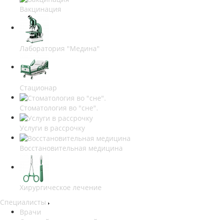
Вакцинация
Лаборатория "Медина"
Стационар
Стоматология во "сне".
Услуги в рассрочку
Восстановительная медицина
Хирургическое лечение
Специалисты
Врачи