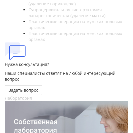
(удаление варикоцеле)
Супрацервикальная гистерэктомия
лапароскопическая (удаление матки)
Пластические операции на мужских половых
органах
Пластические операции на женских половых
органах
Нужна консультация?
Наши специалисты ответят на любой интересующий
вопрос
Задать вопрос
Лаборатория