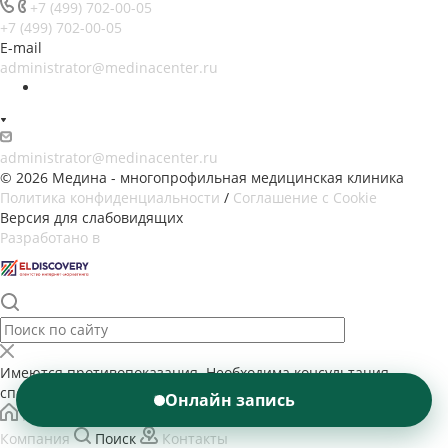
+7 (499) 702-00-05
+7 (499) 702-00-05
E-mail
administrator@medinacenter.ru
administrator@medinacenter.ru
© 2026 Медина - многопрофильная медицинская клиника
Политика конфиденциальности
/
Соглашение с Cookie
Версия для слабовидящих
Разработано в
Имеются противопоказания. Необходима консультация
специалиста
Онлайн запись
Главная
Услуги
Специалисты
Новости
Компания
Поиск
Контакты