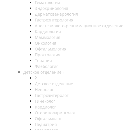
Гематология
Эндокринология
Дерматовенерология
Гастроэнторология
Анестезиолого-реанимационное отделение
Кардиология
Маммология
Онкология
Офтальмология
Проктология
Терапия
Флебология
Детское отделение
Детское отделение
Невролог
Гастроэнтеролог
Гинеколог
Кардиолог
Оториноларинголог
Офтальмолог
Педиатрия