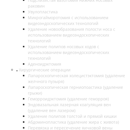
Подслизистая вазотомия нижних носовых
раковин
Увулопластика
Микрогайморотомия с использованием
видеоэндоскопических технологий
Удаление новообразования полости носа с
использованием видеоэндоскопических
технологий
Удаление полипов носовых ходов с
использованием видеоэндоскопических
технологий
Аденоидэктомия
Хирургические операции
Лапароскопическая холецистэктомия (удаление
желчного пузыря)
Лапароскопическая герниопоастика (удаление
грыжи)
Геморроидэктомия (удаление геморроя)
Эндовазальная лазерная коагуляция вен
(удаление вен лазером)
Удаление полипов толстой и прямой кишки
Абдоминопластика (удаление жира с живота)
Перевязка и пересечение яичковой вены