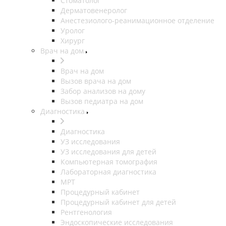
Стоматолог
Дерматовенеролог
Анестезиолого-реанимационное отделение
Уролог
Хирург
Врач на дом
Врач на дом
Вызов врача на дом
Забор анализов на дому
Вызов педиатра на дом
Диагностика
Диагностика
УЗ исследования
УЗ исследования для детей
Компьютерная томография
Лабораторная диагностика
МРТ
Процедурный кабинет
Процедурный кабинет для детей
Рентгенология
Эндоскопические исследования