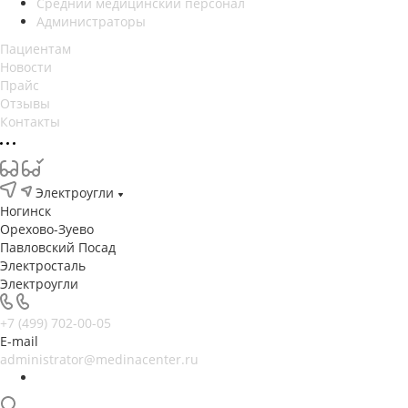
Средний медицинский персонал
Администраторы
Пациентам
Новости
Прайс
Отзывы
Контакты
Электроугли
Ногинск
Орехово-Зуево
Павловский Посад
Электросталь
Электроугли
+7 (499) 702-00-05
E-mail
administrator@medinacenter.ru