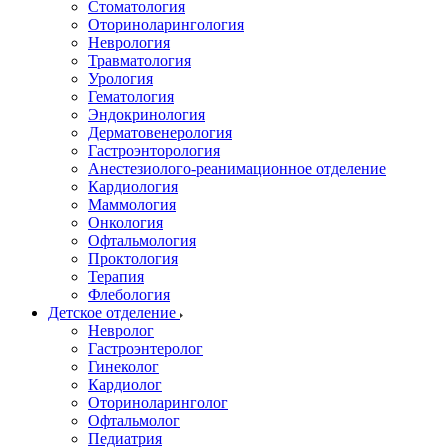
Стоматология
Оториноларингология
Неврология
Травматология
Урология
Гематология
Эндокринология
Дерматовенерология
Гастроэнторология
Анестезиолого-реанимационное отделение
Кардиология
Маммология
Онкология
Офтальмология
Проктология
Терапия
Флебология
Детское отделение
Невролог
Гастроэнтеролог
Гинеколог
Кардиолог
Оториноларинголог
Офтальмолог
Педиатрия