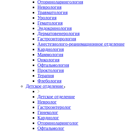
Оториноларингология
Неврология
Травматология
Урология
Гематология
Эндокринология
Дерматовенерология
Гастроэнторология
Анестезиолого-реанимационное отделение
Кардиология
Маммология
Онкология
Офтальмология
Проктология
Терапия
Флебология
Детское отделение
Детское отделение
Невролог
Гастроэнтеролог
Гинеколог
Кардиолог
Оториноларинголог
Офтальмолог