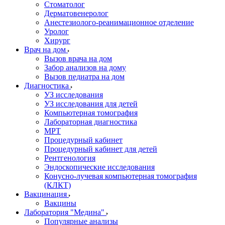
Стоматолог
Дерматовенеролог
Анестезиолого-реанимационное отделение
Уролог
Хирург
Врач на дом
Вызов врача на дом
Забор анализов на дому
Вызов педиатра на дом
Диагностика
УЗ исследования
УЗ исследования для детей
Компьютерная томография
Лабораторная диагностика
МРТ
Процедурный кабинет
Процедурный кабинет для детей
Рентгенология
Эндоскопические исследования
Конусно-лучевая компьютерная томография
(КЛКТ)
Вакцинация
Вакцины
Лаборатория "Медина"
Популярные анализы