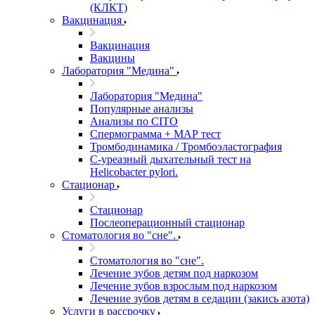
(КЛКТ)
Вакцинация
Вакцинация
Вакцины
Лаборатория "Медина"
Лаборатория "Медина"
Популярные анализы
Анализы по CITO
Спермограмма + МАР тест
Тромбодинамика / Тромбоэластография
С-уреазный дыхательный тест на
Helicobacter pylori.
Стационар
Стационар
Послеоперационный стационар
Стоматология во "сне".
Стоматология во "сне".
Лечение зубов детям под наркозом
Лечение зубов взрослым под наркозом
Лечение зубов детям в седации (закись азота)
Услуги в рассрочку