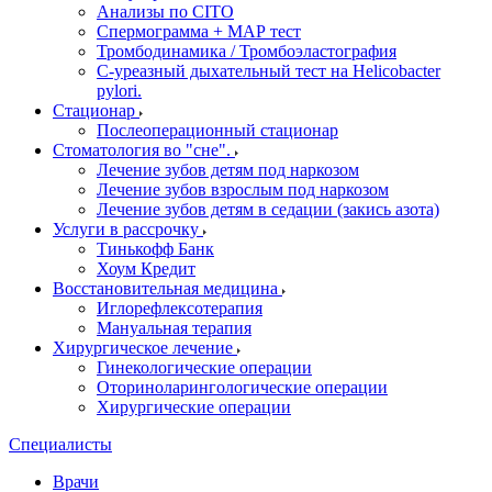
Анализы по CITO
Спермограмма + МАР тест
Тромбодинамика / Тромбоэластография
С-уреазный дыхательный тест на Helicobacter
pylori.
Стационар
Послеоперационный стационар
Стоматология во "сне".
Лечение зубов детям под наркозом
Лечение зубов взрослым под наркозом
Лечение зубов детям в седации (закись азота)
Услуги в рассрочку
Тинькофф Банк
Хоум Кредит
Восстановительная медицина
Иглорефлексотерапия
Мануальная терапия
Хирургическое лечение
Гинекологические операции
Оториноларингологические операции
Хирургические операции
Специалисты
Врачи