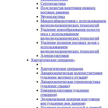
Септопластика
Подслизистая вазотомия нижних
носовых раковин
Увулопластика
Микрогайморотомия с использованием
видеоэндоскопических технологий
Удаление новообразования полости
носа с использованием
видеоэндоскопических технологий
Удаление полипов носовых ходов с
использованием
видеоэндоскопических технологий
Аденоидэктомия
Хирургические операции
Хирургические операции
Лапароскопическая холецистэктомия
(удаление желчного пузыря)
Лапароскопическая герниопоастика
(удаление грыжи)
Геморроидэктомия (удаление
геморроя)
Эндовазальная лазерная коагуляция
вен (удаление вен лазером)
Удаление полипов толстой и прямой