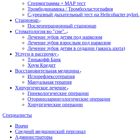
Спермограмма + МАР тест
Тромбодинамика / Тромбоэластография
С-уреазный дыхательный тест на Helicobacter pylori.
Стационар
Послеоперационный стационар
Стоматология во "сне".
Лечение зубов детям под наркозом
Лечение зубов взрослым под наркозом
Лечение зубов детям в седации (закись азота)
Услуги в рассрочку
Тинькофф Банк
Хоум Кредит
Восстановительная медицина
Иглорефлексотерапия
Мануальная терапия
Хирургическое лечение
Гинекологические операции
Оториноларингологические операции
Хирургические операции
Специалисты
Врачи
Средний медицинский персонал
Администраторы