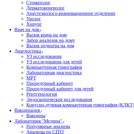
Стоматолог
Дерматовенеролог
Анестезиолого-реанимационное отделение
Уролог
Хирург
Врач на дом
Вызов врача на дом
Забор анализов на дому
Вызов педиатра на дом
Диагностика
УЗ исследования
УЗ исследования для детей
Компьютерная томография
Лабораторная диагностика
МРТ
Процедурный кабинет
Процедурный кабинет для детей
Рентгенология
Эндоскопические исследования
Конусно-лучевая компьютерная томография (КЛКТ
Вакцинация
Вакцины
Лаборатория "Медина"
Популярные анализы
Анализы по CITO