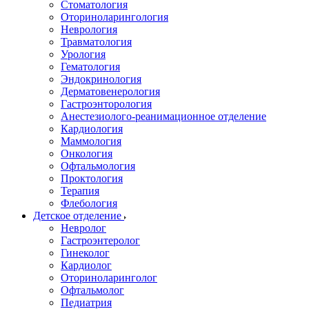
Стоматология
Оториноларингология
Неврология
Травматология
Урология
Гематология
Эндокринология
Дерматовенерология
Гастроэнторология
Анестезиолого-реанимационное отделение
Кардиология
Маммология
Онкология
Офтальмология
Проктология
Терапия
Флебология
Детское отделение
Невролог
Гастроэнтеролог
Гинеколог
Кардиолог
Оториноларинголог
Офтальмолог
Педиатрия