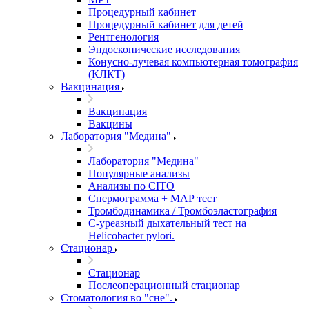
Процедурный кабинет
Процедурный кабинет для детей
Рентгенология
Эндоскопические исследования
Конусно-лучевая компьютерная томография
(КЛКТ)
Вакцинация
Вакцинация
Вакцины
Лаборатория "Медина"
Лаборатория "Медина"
Популярные анализы
Анализы по CITO
Спермограмма + МАР тест
Тромбодинамика / Тромбоэластография
С-уреазный дыхательный тест на
Helicobacter pylori.
Стационар
Стационар
Послеоперационный стационар
Стоматология во "сне".