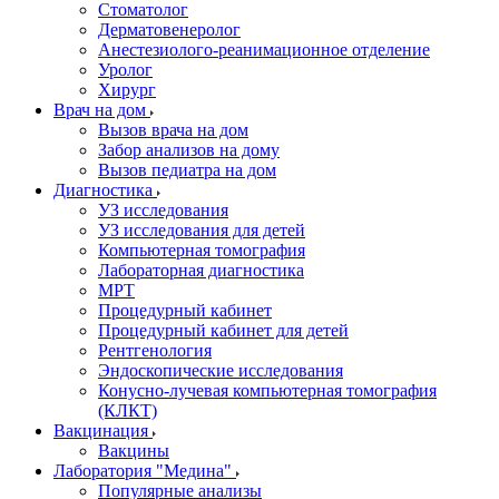
Стоматолог
Дерматовенеролог
Анестезиолого-реанимационное отделение
Уролог
Хирург
Врач на дом
Вызов врача на дом
Забор анализов на дому
Вызов педиатра на дом
Диагностика
УЗ исследования
УЗ исследования для детей
Компьютерная томография
Лабораторная диагностика
МРТ
Процедурный кабинет
Процедурный кабинет для детей
Рентгенология
Эндоскопические исследования
Конусно-лучевая компьютерная томография
(КЛКТ)
Вакцинация
Вакцины
Лаборатория "Медина"
Популярные анализы