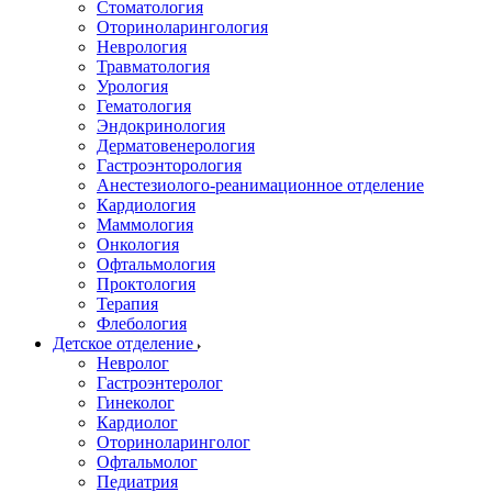
Стоматология
Оториноларингология
Неврология
Травматология
Урология
Гематология
Эндокринология
Дерматовенерология
Гастроэнторология
Анестезиолого-реанимационное отделение
Кардиология
Маммология
Онкология
Офтальмология
Проктология
Терапия
Флебология
Детское отделение
Невролог
Гастроэнтеролог
Гинеколог
Кардиолог
Оториноларинголог
Офтальмолог
Педиатрия