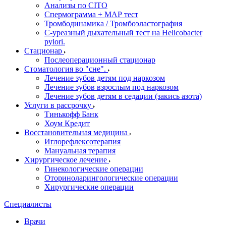
Анализы по CITO
Спермограмма + МАР тест
Тромбодинамика / Тромбоэластография
С-уреазный дыхательный тест на Helicobacter
pylori.
Стационар
Послеоперационный стационар
Стоматология во "сне".
Лечение зубов детям под наркозом
Лечение зубов взрослым под наркозом
Лечение зубов детям в седации (закись азота)
Услуги в рассрочку
Тинькофф Банк
Хоум Кредит
Восстановительная медицина
Иглорефлексотерапия
Мануальная терапия
Хирургическое лечение
Гинекологические операции
Оториноларингологические операции
Хирургические операции
Специалисты
Врачи