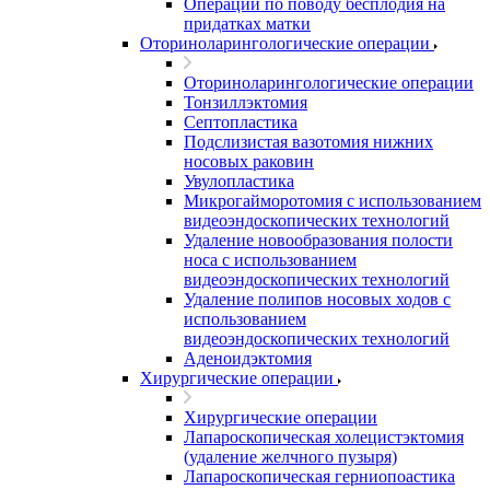
Операции по поводу бесплодия на
придатках матки
Оториноларингологические операции
Оториноларингологические операции
Тонзиллэктомия
Септопластика
Подслизистая вазотомия нижних
носовых раковин
Увулопластика
Микрогайморотомия с использованием
видеоэндоскопических технологий
Удаление новообразования полости
носа с использованием
видеоэндоскопических технологий
Удаление полипов носовых ходов с
использованием
видеоэндоскопических технологий
Аденоидэктомия
Хирургические операции
Хирургические операции
Лапароскопическая холецистэктомия
(удаление желчного пузыря)
Лапароскопическая герниопоастика