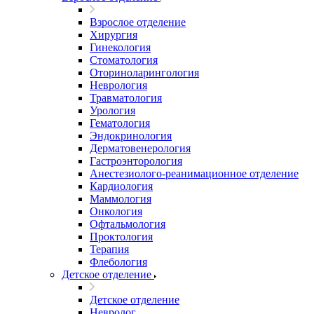
Взрослое отделение
Хирургия
Гинекология
Стоматология
Оториноларингология
Неврология
Травматология
Урология
Гематология
Эндокринология
Дерматовенерология
Гастроэнторология
Анестезиолого-реанимационное отделение
Кардиология
Маммология
Онкология
Офтальмология
Проктология
Терапия
Флебология
Детское отделение
Детское отделение
Невролог