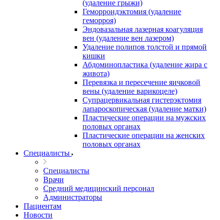
(удаление грыжи)
Геморроидэктомия (удаление
геморроя)
Эндовазальная лазерная коагуляция
вен (удаление вен лазером)
Удаление полипов толстой и прямой
кишки
Абдоминопластика (удаление жира с
живота)
Перевязка и пересечение яичковой
вены (удаление варикоцеле)
Супрацервикальная гистерэктомия
лапароскопическая (удаление матки)
Пластические операции на мужских
половых органах
Пластические операции на женских
половых органах
Специалисты
Специалисты
Врачи
Средний медицинский персонал
Администраторы
Пациентам
Новости