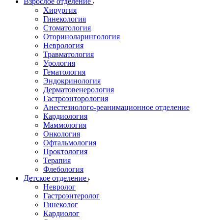
Взрослое отделение
Хирургия
Гинекология
Стоматология
Оториноларингология
Неврология
Травматология
Урология
Гематология
Эндокринология
Дерматовенерология
Гастроэнторология
Анестезиолого-реанимационное отделение
Кардиология
Маммология
Онкология
Офтальмология
Проктология
Терапия
Флебология
Детское отделение
Невролог
Гастроэнтеролог
Гинеколог
Кардиолог