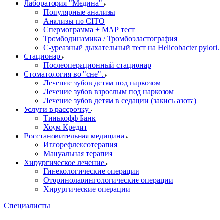
Лаборатория "Медина"
Популярные анализы
Анализы по CITO
Спермограмма + МАР тест
Тромбодинамика / Тромбоэластография
С-уреазный дыхательный тест на Helicobacter pylori.
Стационар
Послеоперационный стационар
Стоматология во "сне".
Лечение зубов детям под наркозом
Лечение зубов взрослым под наркозом
Лечение зубов детям в седации (закись азота)
Услуги в рассрочку
Тинькофф Банк
Хоум Кредит
Восстановительная медицина
Иглорефлексотерапия
Мануальная терапия
Хирургическое лечение
Гинекологические операции
Оториноларингологические операции
Хирургические операции
Специалисты