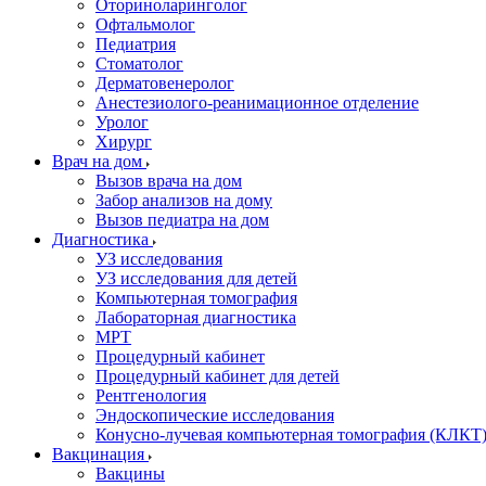
Оториноларинголог
Офтальмолог
Педиатрия
Стоматолог
Дерматовенеролог
Анестезиолого-реанимационное отделение
Уролог
Хирург
Врач на дом
Вызов врача на дом
Забор анализов на дому
Вызов педиатра на дом
Диагностика
УЗ исследования
УЗ исследования для детей
Компьютерная томография
Лабораторная диагностика
МРТ
Процедурный кабинет
Процедурный кабинет для детей
Рентгенология
Эндоскопические исследования
Конусно-лучевая компьютерная томография (КЛКТ
Вакцинация
Вакцины