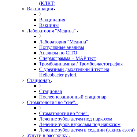
(КЛКТ)
Вакцинация
Вакцинация
Вакцины
Лаборатория "Медина"
Лаборатория "Медина"
Популярные анализы
Анализы по CITO
Спермограмма + МАР тест
Тромбодинамика / Тромбоэластография
С-уреазный дыхательный тест на
Helicobacter pylori.
Стационар
Стационар
Послеоперационный стационар
Стоматология во "сне".
Стоматология во "сне".
Лечение зубов детям под наркозом
Лечение зубов взрослым под наркозом
Лечение зубов детям в седации (закись азота)
Услуги в рассрочку