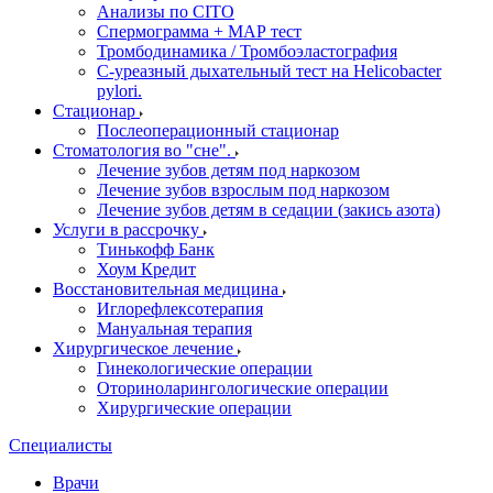
Анализы по CITO
Спермограмма + МАР тест
Тромбодинамика / Тромбоэластография
С-уреазный дыхательный тест на Helicobacter
pylori.
Стационар
Послеоперационный стационар
Стоматология во "сне".
Лечение зубов детям под наркозом
Лечение зубов взрослым под наркозом
Лечение зубов детям в седации (закись азота)
Услуги в рассрочку
Тинькофф Банк
Хоум Кредит
Восстановительная медицина
Иглорефлексотерапия
Мануальная терапия
Хирургическое лечение
Гинекологические операции
Оториноларингологические операции
Хирургические операции
Специалисты
Врачи