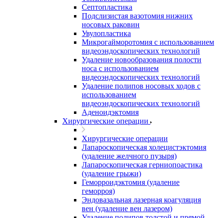
Септопластика
Подслизистая вазотомия нижних
носовых раковин
Увулопластика
Микрогайморотомия с использованием
видеоэндоскопических технологий
Удаление новообразования полости
носа с использованием
видеоэндоскопических технологий
Удаление полипов носовых ходов с
использованием
видеоэндоскопических технологий
Аденоидэктомия
Хирургические операции
Хирургические операции
Лапароскопическая холецистэктомия
(удаление желчного пузыря)
Лапароскопическая герниопоастика
(удаление грыжи)
Геморроидэктомия (удаление
геморроя)
Эндовазальная лазерная коагуляция
вен (удаление вен лазером)
Удаление полипов толстой и прямой