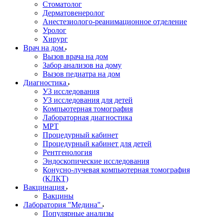
Стоматолог
Дерматовенеролог
Анестезиолого-реанимационное отделение
Уролог
Хирург
Врач на дом
Вызов врача на дом
Забор анализов на дому
Вызов педиатра на дом
Диагностика
УЗ исследования
УЗ исследования для детей
Компьютерная томография
Лабораторная диагностика
МРТ
Процедурный кабинет
Процедурный кабинет для детей
Рентгенология
Эндоскопические исследования
Конусно-лучевая компьютерная томография
(КЛКТ)
Вакцинация
Вакцины
Лаборатория "Медина"
Популярные анализы