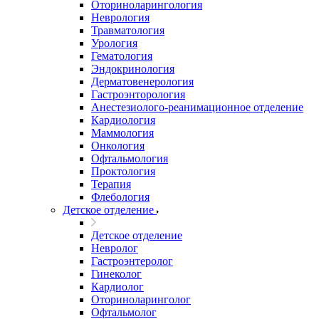
Оториноларингология
Неврология
Травматология
Урология
Гематология
Эндокринология
Дерматовенерология
Гастроэнторология
Анестезиолого-реанимационное отделение
Кардиология
Маммология
Онкология
Офтальмология
Проктология
Терапия
Флебология
Детское отделение
Детское отделение
Невролог
Гастроэнтеролог
Гинеколог
Кардиолог
Оториноларинголог
Офтальмолог