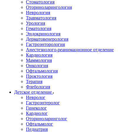
Стоматология
Оториноларингология
Неврология
Травматология
Урология
Гематология
Эндокринология
Дерматовенерология
Гастроэнторология
Анестезиолого-реанимационное отделение
Кардиология
Маммология
Онкология
Офтальмология
Проктология
Терапия
Флебология
Детское отделение
Невролог
Гастроэнтеролог
Гинеколог
Кардиолог
Оториноларинголог
Офтальмолог
Педиатрия