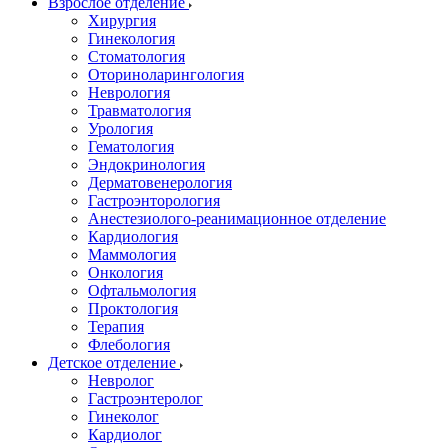
Взрослое отделение
Хирургия
Гинекология
Стоматология
Оториноларингология
Неврология
Травматология
Урология
Гематология
Эндокринология
Дерматовенерология
Гастроэнторология
Анестезиолого-реанимационное отделение
Кардиология
Маммология
Онкология
Офтальмология
Проктология
Терапия
Флебология
Детское отделение
Невролог
Гастроэнтеролог
Гинеколог
Кардиолог