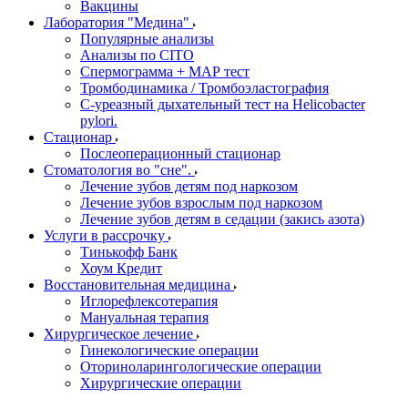
Вакцины
Лаборатория "Медина"
Популярные анализы
Анализы по CITO
Спермограмма + МАР тест
Тромбодинамика / Тромбоэластография
С-уреазный дыхательный тест на Helicobacter
pylori.
Стационар
Послеоперационный стационар
Стоматология во "сне".
Лечение зубов детям под наркозом
Лечение зубов взрослым под наркозом
Лечение зубов детям в седации (закись азота)
Услуги в рассрочку
Тинькофф Банк
Хоум Кредит
Восстановительная медицина
Иглорефлексотерапия
Мануальная терапия
Хирургическое лечение
Гинекологические операции
Оториноларингологические операции
Хирургические операции