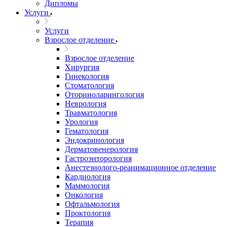
Дипломы
Услуги
Услуги
Взрослое отделение
Взрослое отделение
Хирургия
Гинекология
Стоматология
Оториноларингология
Неврология
Травматология
Урология
Гематология
Эндокринология
Дерматовенерология
Гастроэнторология
Анестезиолого-реанимационное отделение
Кардиология
Маммология
Онкология
Офтальмология
Проктология
Терапия