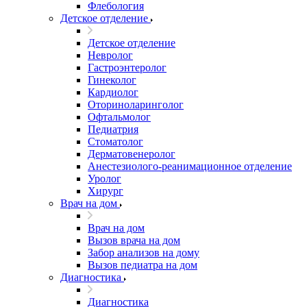
Флебология
Детское отделение
Детское отделение
Невролог
Гастроэнтеролог
Гинеколог
Кардиолог
Оториноларинголог
Офтальмолог
Педиатрия
Стоматолог
Дерматовенеролог
Анестезиолого-реанимационное отделение
Уролог
Хирург
Врач на дом
Врач на дом
Вызов врача на дом
Забор анализов на дому
Вызов педиатра на дом
Диагностика
Диагностика