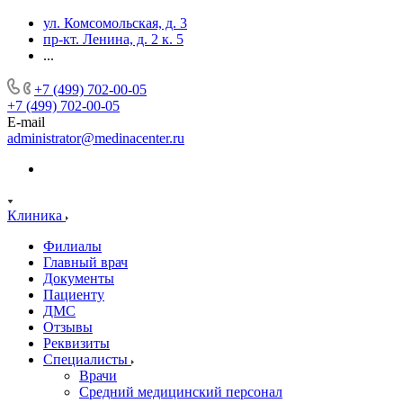
ул. Комсомольская, д. 3
пр-кт. Ленина, д. 2 к. 5
...
+7 (499) 702-00-05
+7 (499) 702-00-05
E-mail
administrator@medinacenter.ru
Клиника
Филиалы
Главный врач
Документы
Пациенту
ДМС
Отзывы
Реквизиты
Специалисты
Врачи
Средний медицинский персонал