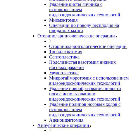
Удаление кисты яичника с
использованием
видеоэндоскопических технологий
Миомэктомия
Операции по поводу бесплодия на
придатках матки
Оториноларингологические операции
Оториноларингологические операции
Тонзиллэктомия
Септопластика
Подслизистая вазотомия нижних
носовых раковин
Увулопластика
Микрогайморотомия с использованием
видеоэндоскопических технологий
Удаление новообразования полости
носа с использованием
видеоэндоскопических технологий
Удаление полипов носовых ходов с
использованием
видеоэндоскопических технологий
Аденоидэктомия
Хирургические операции