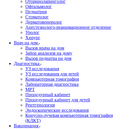
Оториноларинголог
Офтальмолог
Педиатрия
Стоматолог
Дерматовенеролог
Анестезиолого-реанимационное отделение
Уролог
Хирург
Врач на дом
Вызов врача на дом
Забор анализов на дому
Вызов педиатра на дом
Диагностика
УЗ исследования
УЗ исследования для детей
Компьютерная томография
Лабораторная диагностика
МРТ
Процедурный кабинет
Процедурный кабинет для детей
Рентгенология
Эндоскопические исследования
Конусно-лучевая компьютерная томография
(КЛКТ)
Вакцинация