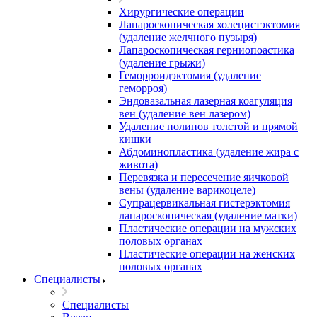
Хирургические операции
Лапароскопическая холецистэктомия
(удаление желчного пузыря)
Лапароскопическая герниопоастика
(удаление грыжи)
Геморроидэктомия (удаление
геморроя)
Эндовазальная лазерная коагуляция
вен (удаление вен лазером)
Удаление полипов толстой и прямой
кишки
Абдоминопластика (удаление жира с
живота)
Перевязка и пересечение яичковой
вены (удаление варикоцеле)
Супрацервикальная гистерэктомия
лапароскопическая (удаление матки)
Пластические операции на мужских
половых органах
Пластические операции на женских
половых органах
Специалисты
Специалисты