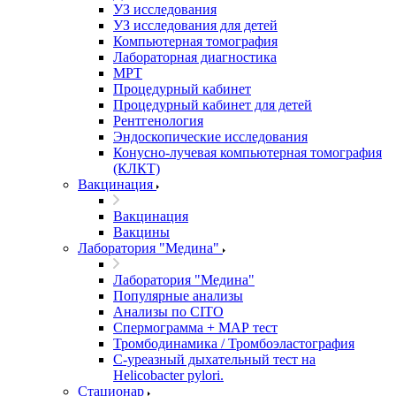
УЗ исследования
УЗ исследования для детей
Компьютерная томография
Лабораторная диагностика
МРТ
Процедурный кабинет
Процедурный кабинет для детей
Рентгенология
Эндоскопические исследования
Конусно-лучевая компьютерная томография
(КЛКТ)
Вакцинация
Вакцинация
Вакцины
Лаборатория "Медина"
Лаборатория "Медина"
Популярные анализы
Анализы по CITO
Спермограмма + МАР тест
Тромбодинамика / Тромбоэластография
С-уреазный дыхательный тест на
Helicobacter pylori.
Стационар