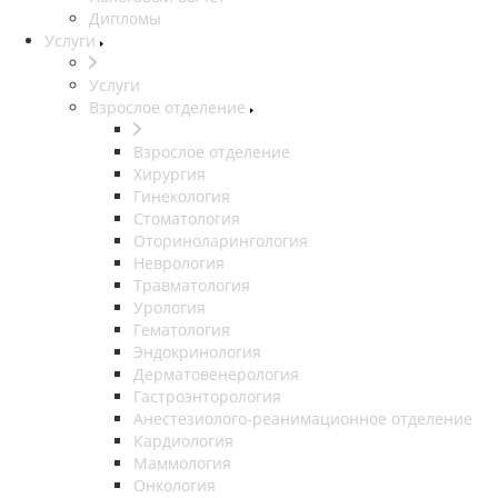
Дипломы
Услуги
Услуги
Взрослое отделение
Взрослое отделение
Хирургия
Гинекология
Стоматология
Оториноларингология
Неврология
Травматология
Урология
Гематология
Эндокринология
Дерматовенерология
Гастроэнторология
Анестезиолого-реанимационное отделение
Кардиология
Маммология
Онкология