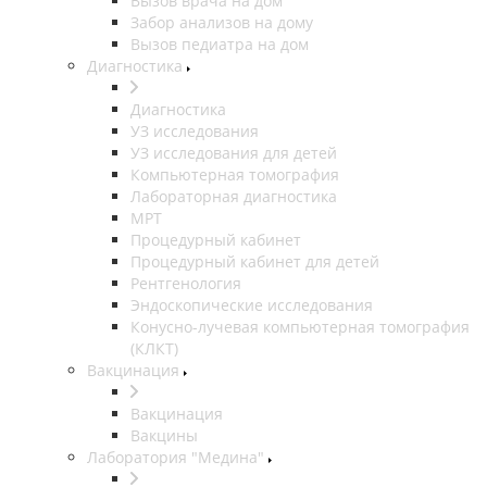
Вызов врача на дом
Забор анализов на дому
Вызов педиатра на дом
Диагностика
Диагностика
УЗ исследования
УЗ исследования для детей
Компьютерная томография
Лабораторная диагностика
МРТ
Процедурный кабинет
Процедурный кабинет для детей
Рентгенология
Эндоскопические исследования
Конусно-лучевая компьютерная томография
(КЛКТ)
Вакцинация
Вакцинация
Вакцины
Лаборатория "Медина"