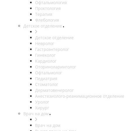
Офтальмология
Проктология
Терапия
Флебология
Детское отделение
Детское отделение
Невролог
Гастроэнтеролог
Гинеколог
Кардиолог
Оториноларинголог
Офтальмолог
Педиатрия
Стоматолог
Дерматовенеролог
Анестезиолого-реанимационное отделение
Уролог
Хирург
Врач на дом
Врач на дом