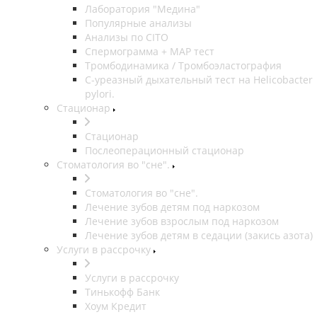
Лаборатория "Медина"
Популярные анализы
Анализы по CITO
Спермограмма + МАР тест
Тромбодинамика / Тромбоэластография
С-уреазный дыхательный тест на Helicobacter
pylori.
Стационар
Стационар
Послеоперационный стационар
Стоматология во "сне".
Стоматология во "сне".
Лечение зубов детям под наркозом
Лечение зубов взрослым под наркозом
Лечение зубов детям в седации (закись азота)
Услуги в рассрочку
Услуги в рассрочку
Тинькофф Банк
Хоум Кредит