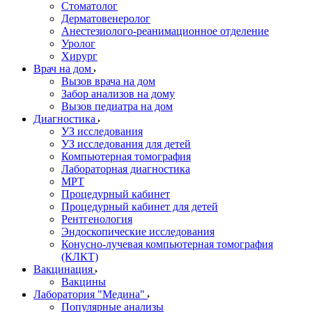
Стоматолог
Дерматовенеролог
Анестезиолого-реанимационное отделение
Уролог
Хирург
Врач на дом
Вызов врача на дом
Забор анализов на дому
Вызов педиатра на дом
Диагностика
УЗ исследования
УЗ исследования для детей
Компьютерная томография
Лабораторная диагностика
МРТ
Процедурный кабинет
Процедурный кабинет для детей
Рентгенология
Эндоскопические исследования
Конусно-лучевая компьютерная томография
(КЛКТ)
Вакцинация
Вакцины
Лаборатория "Медина"
Популярные анализы