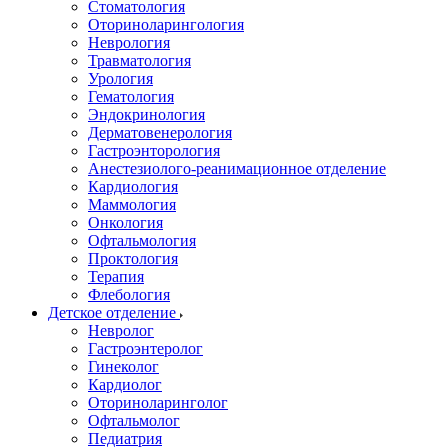
Стоматология
Оториноларингология
Неврология
Травматология
Урология
Гематология
Эндокринология
Дерматовенерология
Гастроэнторология
Анестезиолого-реанимационное отделение
Кардиология
Маммология
Онкология
Офтальмология
Проктология
Терапия
Флебология
Детское отделение
Невролог
Гастроэнтеролог
Гинеколог
Кардиолог
Оториноларинголог
Офтальмолог
Педиатрия