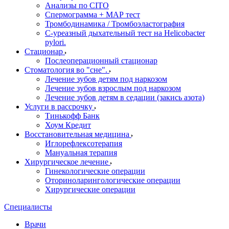
Анализы по CITO
Спермограмма + МАР тест
Тромбодинамика / Тромбоэластография
С-уреазный дыхательный тест на Helicobacter
pylori.
Стационар
Послеоперационный стационар
Стоматология во "сне".
Лечение зубов детям под наркозом
Лечение зубов взрослым под наркозом
Лечение зубов детям в седации (закись азота)
Услуги в рассрочку
Тинькофф Банк
Хоум Кредит
Восстановительная медицина
Иглорефлексотерапия
Мануальная терапия
Хирургическое лечение
Гинекологические операции
Оториноларингологические операции
Хирургические операции
Специалисты
Врачи