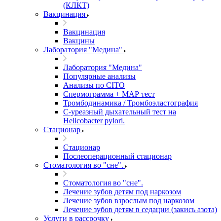
(КЛКТ)
Вакцинация
Вакцинация
Вакцины
Лаборатория "Медина"
Лаборатория "Медина"
Популярные анализы
Анализы по CITO
Спермограмма + МАР тест
Тромбодинамика / Тромбоэластография
С-уреазный дыхательный тест на
Helicobacter pylori.
Стационар
Стационар
Послеоперационный стационар
Стоматология во "сне".
Стоматология во "сне".
Лечение зубов детям под наркозом
Лечение зубов взрослым под наркозом
Лечение зубов детям в седации (закись азота)
Услуги в рассрочку