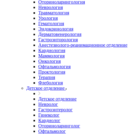
Оториноларингология
Неврология
Травматология
Урология
Гематология
Эндокринология
Дерматовенерология
Гастроэнторология
Анестезиолого-реанимационное отделение
Кардиология
Маммология
Онкология
Офтальмология
Проктология
Терапия
Флебология
Детское отделение
Детское отделение
Невролог
Гастроэнтеролог
Гинеколог
Кардиолог
Оториноларинголог
Офтальмолог