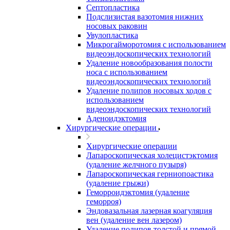
Септопластика
Подслизистая вазотомия нижних
носовых раковин
Увулопластика
Микрогайморотомия с использованием
видеоэндоскопических технологий
Удаление новообразования полости
носа с использованием
видеоэндоскопических технологий
Удаление полипов носовых ходов с
использованием
видеоэндоскопических технологий
Аденоидэктомия
Хирургические операции
Хирургические операции
Лапароскопическая холецистэктомия
(удаление желчного пузыря)
Лапароскопическая герниопоастика
(удаление грыжи)
Геморроидэктомия (удаление
геморроя)
Эндовазальная лазерная коагуляция
вен (удаление вен лазером)
Удаление полипов толстой и прямой