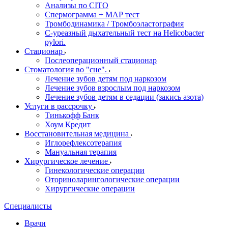
Анализы по CITO
Спермограмма + МАР тест
Тромбодинамика / Тромбоэластография
С-уреазный дыхательный тест на Helicobacter
pylori.
Стационар
Послеоперационный стационар
Стоматология во "сне".
Лечение зубов детям под наркозом
Лечение зубов взрослым под наркозом
Лечение зубов детям в седации (закись азота)
Услуги в рассрочку
Тинькофф Банк
Хоум Кредит
Восстановительная медицина
Иглорефлексотерапия
Мануальная терапия
Хирургическое лечение
Гинекологические операции
Оториноларингологические операции
Хирургические операции
Специалисты
Врачи