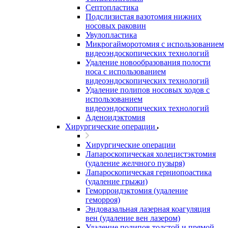
Септопластика
Подслизистая вазотомия нижних
носовых раковин
Увулопластика
Микрогайморотомия с использованием
видеоэндоскопических технологий
Удаление новообразования полости
носа с использованием
видеоэндоскопических технологий
Удаление полипов носовых ходов с
использованием
видеоэндоскопических технологий
Аденоидэктомия
Хирургические операции
Хирургические операции
Лапароскопическая холецистэктомия
(удаление желчного пузыря)
Лапароскопическая герниопоастика
(удаление грыжи)
Геморроидэктомия (удаление
геморроя)
Эндовазальная лазерная коагуляция
вен (удаление вен лазером)
Удаление полипов толстой и прямой