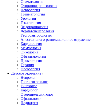
Стоматология
Оториноларингология
Неврология
Травматология
Урология
Гематология
Эндокринология
Дерматовенерология
Гастроэнторология
Анестезиолого-реанимационное отделение
Кардиология
Маммология
Онкология
Офтальмология
Проктология
Терапия
Флебология
Детское отделение
Невролог
Гастроэнтеролог
Гинеколог
Кардиолог
Оториноларинголог
Офтальмолог
Педиатрия