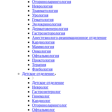
Оториноларингология
Неврология
Травматология
Урология
Гематология
Эндокринология
Дерматовенерология
Гастроэнторология
Анестезиолого-реанимационное отделение
Кардиология
Маммология
Онкология
Офтальмология
Проктология
Терапия
Флебология
Детское отделение
Детское отделение
Невролог
Гастроэнтеролог
Гинеколог
Кардиолог
Оториноларинголог
Офтальмолог