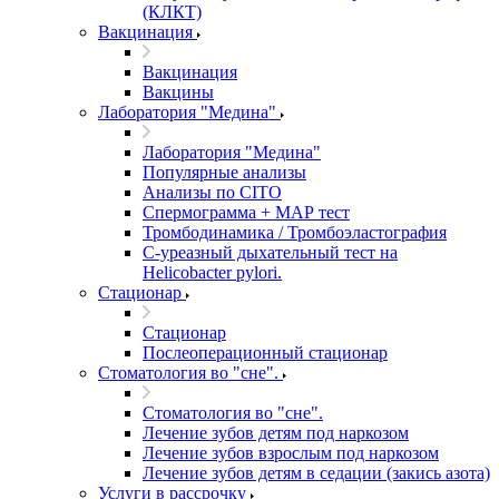
(КЛКТ)
Вакцинация
Вакцинация
Вакцины
Лаборатория "Медина"
Лаборатория "Медина"
Популярные анализы
Анализы по CITO
Спермограмма + МАР тест
Тромбодинамика / Тромбоэластография
С-уреазный дыхательный тест на
Helicobacter pylori.
Стационар
Стационар
Послеоперационный стационар
Стоматология во "сне".
Стоматология во "сне".
Лечение зубов детям под наркозом
Лечение зубов взрослым под наркозом
Лечение зубов детям в седации (закись азота)
Услуги в рассрочку