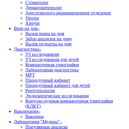
Стоматолог
Дерматовенеролог
Анестезиолого-реанимационное отделение
Уролог
Хирург
Врач на дом
Вызов врача на дом
Забор анализов на дому
Вызов педиатра на дом
Диагностика
УЗ исследования
УЗ исследования для детей
Компьютерная томография
Лабораторная диагностика
МРТ
Процедурный кабинет
Процедурный кабинет для детей
Рентгенология
Эндоскопические исследования
Конусно-лучевая компьютерная томография
(КЛКТ)
Вакцинация
Вакцины
Лаборатория "Медина"
Популярные анализы