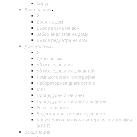
Хирург
Врач на дом
Врач на дом
Вызов врача на дом
Забор анализов на дому
Вызов педиатра на дом
Диагностика
Диагностика
УЗ исследования
УЗ исследования для детей
Компьютерная томография
Лабораторная диагностика
МРТ
Процедурный кабинет
Процедурный кабинет для детей
Рентгенология
Эндоскопические исследования
Конусно-лучевая компьютерная томография
(КЛКТ)
Вакцинация