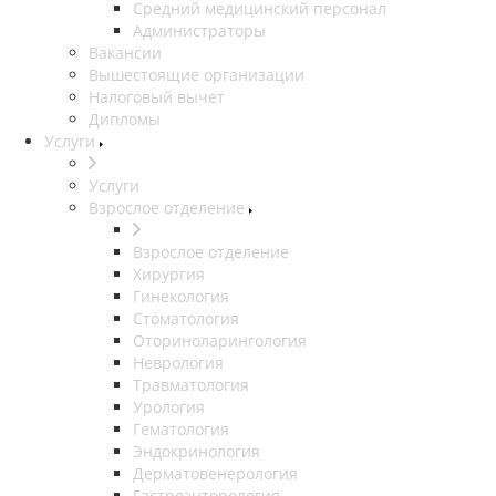
Средний медицинский персонал
Администраторы
Вакансии
Вышестоящие организации
Налоговый вычет
Дипломы
Услуги
Услуги
Взрослое отделение
Взрослое отделение
Хирургия
Гинекология
Стоматология
Оториноларингология
Неврология
Травматология
Урология
Гематология
Эндокринология
Дерматовенерология
Гастроэнторология