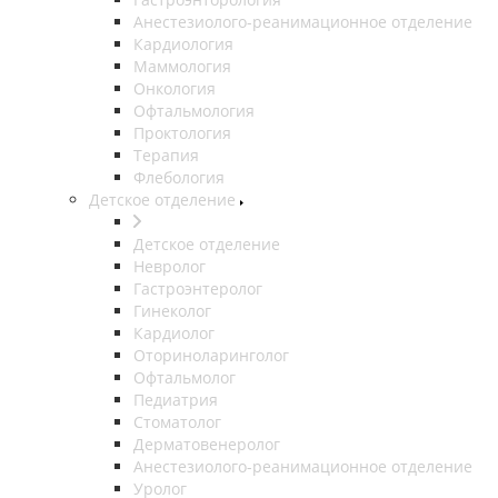
Анестезиолого-реанимационное отделение
Кардиология
Маммология
Онкология
Офтальмология
Проктология
Терапия
Флебология
Детское отделение
Детское отделение
Невролог
Гастроэнтеролог
Гинеколог
Кардиолог
Оториноларинголог
Офтальмолог
Педиатрия
Стоматолог
Дерматовенеролог
Анестезиолого-реанимационное отделение
Уролог