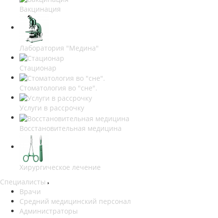
Вакцинация
Лаборатория "Медина"
Стационар
Стоматология во "сне".
Услуги в рассрочку
Восстановительная медицина
Хирургическое лечение
Специалисты
Врачи
Средний медицинский персонал
Администраторы