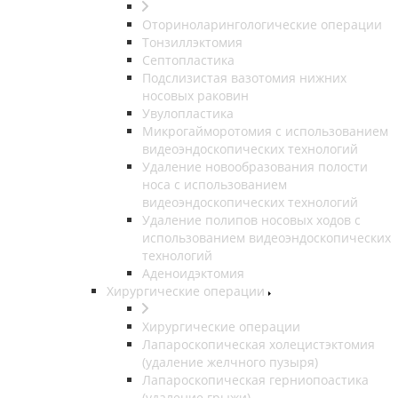
Оториноларингологические операции
Тонзиллэктомия
Септопластика
Подслизистая вазотомия нижних
носовых раковин
Увулопластика
Микрогайморотомия с использованием
видеоэндоскопических технологий
Удаление новообразования полости
носа с использованием
видеоэндоскопических технологий
Удаление полипов носовых ходов с
использованием видеоэндоскопических
технологий
Аденоидэктомия
Хирургические операции
Хирургические операции
Лапароскопическая холецистэктомия
(удаление желчного пузыря)
Лапароскопическая герниопоастика
(удаление грыжи)