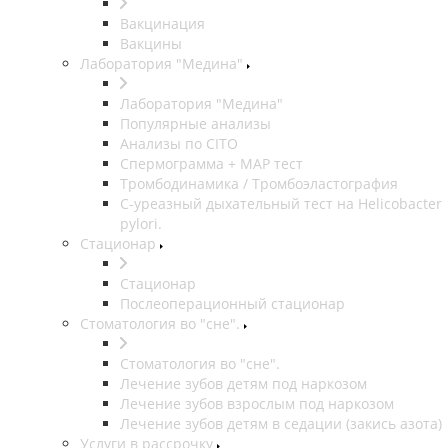
Вакцинация
Вакцины
Лаборатория "Медина"
Лаборатория "Медина"
Популярные анализы
Анализы по CITO
Спермограмма + МАР тест
Тромбодинамика / Тромбоэластография
С-уреазный дыхательный тест на Helicobacter
pylori.
Стационар
Стационар
Послеоперационный стационар
Стоматология во "сне".
Стоматология во "сне".
Лечение зубов детям под наркозом
Лечение зубов взрослым под наркозом
Лечение зубов детям в седации (закись азота)
Услуги в рассрочку