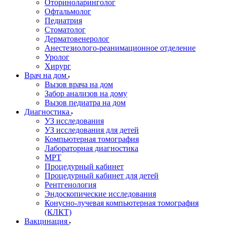
Оториноларинголог
Офтальмолог
Педиатрия
Стоматолог
Дерматовенеролог
Анестезиолого-реанимационное отделение
Уролог
Хирург
Врач на дом
Вызов врача на дом
Забор анализов на дому
Вызов педиатра на дом
Диагностика
УЗ исследования
УЗ исследования для детей
Компьютерная томография
Лабораторная диагностика
МРТ
Процедурный кабинет
Процедурный кабинет для детей
Рентгенология
Эндоскопические исследования
Конусно-лучевая компьютерная томография
(КЛКТ)
Вакцинация