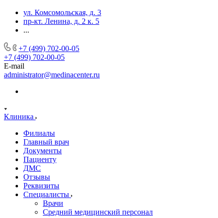
ул. Комсомольская, д. 3
пр-кт. Ленина, д. 2 к. 5
...
+7 (499) 702-00-05
+7 (499) 702-00-05
E-mail
administrator@medinacenter.ru
Клиника
Филиалы
Главный врач
Документы
Пациенту
ДМС
Отзывы
Реквизиты
Специалисты
Врачи
Средний медицинский персонал