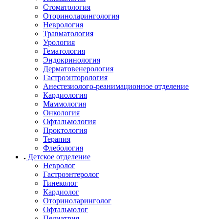
Стоматология
Оториноларингология
Неврология
Травматология
Урология
Гематология
Эндокринология
Дерматовенерология
Гастроэнторология
Анестезиолого-реанимационное отделение
Кардиология
Маммология
Онкология
Офтальмология
Проктология
Терапия
Флебология
Детское отделение
Невролог
Гастроэнтеролог
Гинеколог
Кардиолог
Оториноларинголог
Офтальмолог
Педиатрия