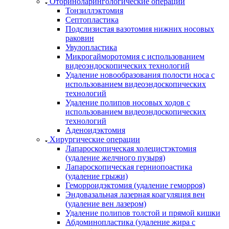
Оториноларингологические операции
Тонзиллэктомия
Септопластика
Подслизистая вазотомия нижних носовых
раковин
Увулопластика
Микрогайморотомия с использованием
видеоэндоскопических технологий
Удаление новообразования полости носа с
использованием видеоэндоскопических
технологий
Удаление полипов носовых ходов с
использованием видеоэндоскопических
технологий
Аденоидэктомия
Хирургические операции
Лапароскопическая холецистэктомия
(удаление желчного пузыря)
Лапароскопическая герниопоастика
(удаление грыжи)
Геморроидэктомия (удаление геморроя)
Эндовазальная лазерная коагуляция вен
(удаление вен лазером)
Удаление полипов толстой и прямой кишки
Абдоминопластика (удаление жира с