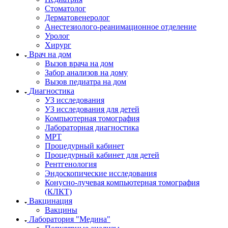
Стоматолог
Дерматовенеролог
Анестезиолого-реанимационное отделение
Уролог
Хирург
Врач на дом
Вызов врача на дом
Забор анализов на дому
Вызов педиатра на дом
Диагностика
УЗ исследования
УЗ исследования для детей
Компьютерная томография
Лабораторная диагностика
МРТ
Процедурный кабинет
Процедурный кабинет для детей
Рентгенология
Эндоскопические исследования
Конусно-лучевая компьютерная томография
(КЛКТ)
Вакцинация
Вакцины
Лаборатория "Медина"