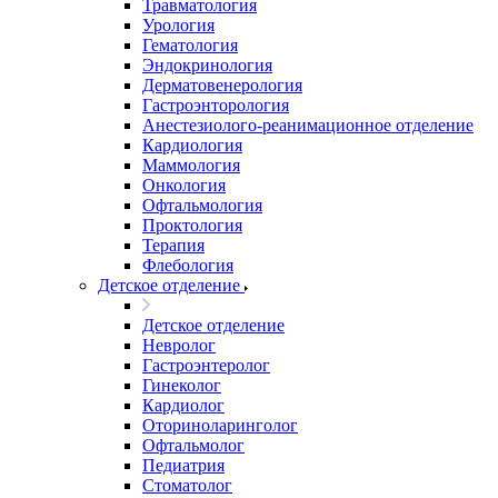
Травматология
Урология
Гематология
Эндокринология
Дерматовенерология
Гастроэнторология
Анестезиолого-реанимационное отделение
Кардиология
Маммология
Онкология
Офтальмология
Проктология
Терапия
Флебология
Детское отделение
Детское отделение
Невролог
Гастроэнтеролог
Гинеколог
Кардиолог
Оториноларинголог
Офтальмолог
Педиатрия
Стоматолог