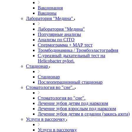
Вакцинация
Вакцины
Лаборатория "Медина"
Лаборатория "Медина"
Популярные анализы
Анализы по CITO
Спермограмма + МАР тест
Тромбодинамика / Тромбоэластография
С-уреазный дыхательный тест на
Helicobacter pylori.
Стационар
Стационар
Послеоперационный стационар
Стоматология во "сне".
Стоматология во "сне".
Лечение зубов детям под наркозом
Лечение зубов взрослым под наркозом
Лечение зубов детям в седации (закись азота)
Услуги в рассрочку
Услуги в рассрочку