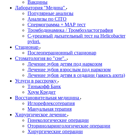
Вакцины
Лаборатория "Медина"
Популярные анализы
Анализы по CITO
Спермограмма + МАР тест
Тромбодинамика / Тромбоэластография
С-уреазный дыхательный тест на Helicobacter
pylori.
Стационар
Послеоперационный стационар
Стоматология во "сне".
Лечение зубов детям под наркозом
Лечение зубов взрослым под наркозом
Лечение зубов детям в седации (закись азота)
Услуги в рассрочку
Тинькофф Банк
Хоум Кредит
Восстановительная медицина
Иглорефлексотерапия
Мануальная терапия
Хирургическое лечение
Гинекологические операции
Оториноларингологические операции
Хирургические операции