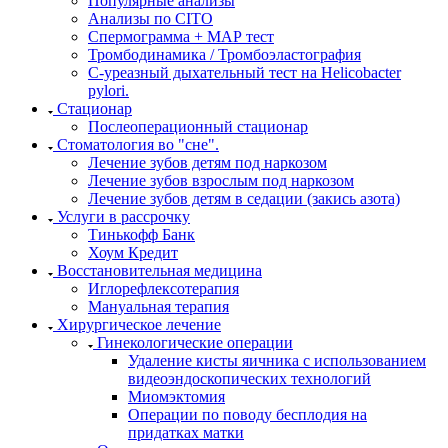
Популярные анализы
Анализы по CITO
Спермограмма + МАР тест
Тромбодинамика / Тромбоэластография
С-уреазный дыхательный тест на Helicobacter
pylori.
Стационар
Послеоперационный стационар
Стоматология во "сне".
Лечение зубов детям под наркозом
Лечение зубов взрослым под наркозом
Лечение зубов детям в седации (закись азота)
Услуги в рассрочку
Тинькофф Банк
Хоум Кредит
Восстановительная медицина
Иглорефлексотерапия
Мануальная терапия
Хирургическое лечение
Гинекологические операции
Удаление кисты яичника с использованием
видеоэндоскопических технологий
Миомэктомия
Операции по поводу бесплодия на
придатках матки