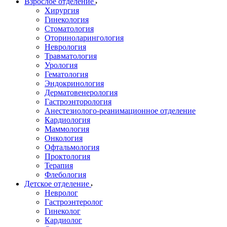
Взрослое отделение
Хирургия
Гинекология
Стоматология
Оториноларингология
Неврология
Травматология
Урология
Гематология
Эндокринология
Дерматовенерология
Гастроэнторология
Анестезиолого-реанимационное отделение
Кардиология
Маммология
Онкология
Офтальмология
Проктология
Терапия
Флебология
Детское отделение
Невролог
Гастроэнтеролог
Гинеколог
Кардиолог