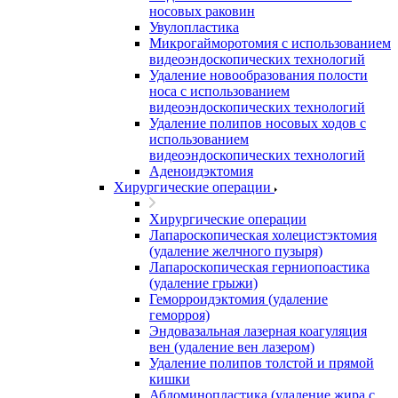
носовых раковин
Увулопластика
Микрогайморотомия с использованием
видеоэндоскопических технологий
Удаление новообразования полости
носа с использованием
видеоэндоскопических технологий
Удаление полипов носовых ходов с
использованием
видеоэндоскопических технологий
Аденоидэктомия
Хирургические операции
Хирургические операции
Лапароскопическая холецистэктомия
(удаление желчного пузыря)
Лапароскопическая герниопоастика
(удаление грыжи)
Геморроидэктомия (удаление
геморроя)
Эндовазальная лазерная коагуляция
вен (удаление вен лазером)
Удаление полипов толстой и прямой
кишки
Абдоминопластика (удаление жира с