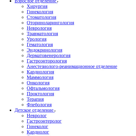
Взрослое отделение
Хирургия
Гинекология
Стоматология
Оториноларингология
Неврология
Травматология
Урология
Гематология
Эндокринология
Дерматовенерология
Гастроэнторология
Анестезиолого-реанимационное отделение
Кардиология
Маммология
Онкология
Офтальмология
Проктология
Терапия
Флебология
Детское отделение
Невролог
Гастроэнтеролог
Гинеколог
Кардиолог