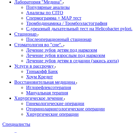
Лаборатория "Медина"
Популярные анализы
Анализы по CITO
Спермограмма + МАР тест
Тромбодинамика / Тромбоэластография
С-уреазный дыхательный тест на Helicobacter pylori.
Стационар
Послеоперационный стационар
Стоматология во "сне".
Лечение зубов детям под наркозом
Лечение зубов взрослым под наркозом
Лечение зубов детям в седации (закись азота)
Услуги в рассрочку
Тинькофф Банк
Хоум Кредит
Восстановительная медицина
Иглорефлексотерапия
Мануальная терапия
Хирургическое лечение
Гинекологические операции
Оториноларингологические операции
Хирургические операции
Специалисты