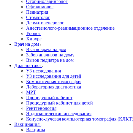
Оториноларинголог
Офтальмолог
Педиатрия
Стоматолог
Дерматовенеролог
Анестезиолого-реанимационное отделение
Уролог
Хирург
Врач на дом
Вызов врача на дом
Забор анализов на дому
Вызов педиатра на дом
Диагностика
УЗ исследования
УЗ исследования для детей
Компьютерная томография
Лабораторная диагностика
МРТ
Процедурный кабинет
Процедурный кабинет для детей
Рентгенология
Эндоскопические исследования
Конусно-лучевая компьютерная томография (КЛКТ
Вакцинация
Вакцины